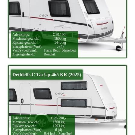
Adviesprijs:
€ 29.190,-
Maximaal gewicht:
1600 kg
Rijklaar gewicht:
1440 kg
Slaapplaatsen (Vast):
5 (4)
Vast(e) bed(den):
Frans Bed.,
Stapelbed.
Zitgelegenheid.:
Rondzit.
Dethleffs C’Go Up 465 KR (2025)
Adviesprijs:
€ 25.790,-
Maximaal gewicht:
1500 kg
Rijklaar gewicht:
1293 kg
Slaapplaatsen (Vast):
6 (4)
Vast(e) bed(den):
Hef bed.,
Stapelbed.