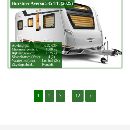
Bürstner Averso 535 TL (2025)
Adviesprijs:
€ 32.630,-
Maximaal gewicht:
1600 kg
Rijklaar gewicht:
1325 kg
Slaapplaatsen (Vast):
4 (2)
Vast(e) bed(den):
Los bed (2x).
Zitgelegenheid.:
Rondzit.
1
2
3
...
12