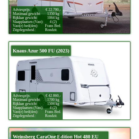
Adviesprijs:
€ 22.790,-
Maximaal gewicht:
1350 kg
Rijklaar gewicht:
1064 kg
Slaapplaatsen (Vast):
4 (2)
Vast(e) bed(den):
Frans Bed.
Zitgelegenheid.:
Rondzit.
Knaus Azur 500 FU (2023)
Adviesprijs:
€ 42.860,-
Maximaal gewicht:
1700 kg
Rijklaar gewicht:
1504 kg
Slaapplaatsen (Vast):
4 (2)
Vast(e) bed(den):
Frans Bed.
Zitgelegenheid.:
Rondzit.
Weinsberg CaraOne Edition Hot 480 EU