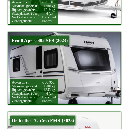
Adviesprijs:
€ 23.190,-
Maximaal gewicht:
1360 kg
Rijklaar gewicht:
1219 kg
Slaapplaatsen (Vast):
4 (2)
Vast(e) bed(den):
Frans Bed.
Zitgelegenheid.:
Rondzit.
Fendt Apero 495 SFB (2023)
Adviesprijs:
€ 30.950,-
Maximaal gewicht:
1700 kg
Rijklaar gewicht:
1353 kg
Slaapplaatsen (Vast):
4 (2)
Vast(e) bed(den):
Frans Bed.
Zitgelegenheid.:
Rondzit.
Dethleffs C’Go 565 FMK (2025)