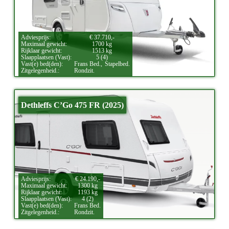
Adviesprijs:
€ 37.710,-
Maximaal gewicht:
1700 kg
Rijklaar gewicht:
1513 kg
Slaapplaatsen (Vast):
5 (4)
Vast(e) bed(den):
Frans Bed.,
Stapelbed.
Zitgelegenheid.:
Rondzit.
Dethleffs C’Go 475 FR (2025)
Adviesprijs:
€ 24.190,-
Maximaal gewicht:
1300 kg
Rijklaar gewicht:
1193 kg
Slaapplaatsen (Vast):
4 (2)
Vast(e) bed(den):
Frans Bed.
Zitgelegenheid.:
Rondzit.