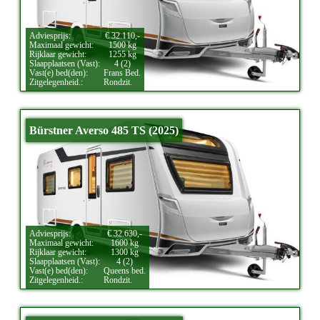
Adviesprijs:
€ 32.110,-
Maximaal gewicht:
1500 kg
Rijklaar gewicht:
1255 kg
Slaapplaatsen (Vast):
4 (2)
Vast(e) bed(den):
Frans Bed.
Zitgelegenheid.:
Rondzit.
Bürstner Averso 485 TS (2025)
Adviesprijs:
€ 32.630,-
Maximaal gewicht:
1600 kg
Rijklaar gewicht:
1300 kg
Slaapplaatsen (Vast):
4 (2)
Vast(e) bed(den):
Queens bed.
Zitgelegenheid.:
Rondzit.