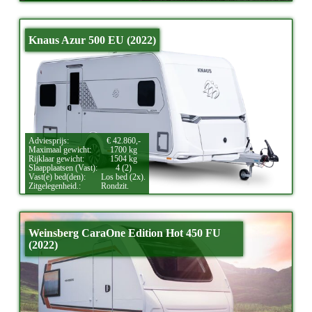
Knaus Azur 500 EU (2022)
Adviesprijs:
€ 42.860,-
Maximaal gewicht:
1700 kg
Rijklaar gewicht:
1504 kg
Slaapplaatsen (Vast):
4 (2)
Vast(e) bed(den):
Los bed (2x).
Zitgelegenheid.:
Rondzit.
Weinsberg CaraOne Edition Hot 450 FU
(2022)