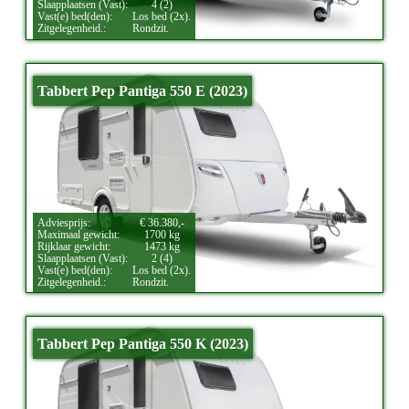
Slaapplaatsen (Vast):
4 (2)
Vast(e) bed(den):
Los bed (2x).
Zitgelegenheid.:
Rondzit.
Tabbert Pep Pantiga 550 E (2023)
Adviesprijs:
€ 36.380,-
Maximaal gewicht:
1700 kg
Rijklaar gewicht:
1473 kg
Slaapplaatsen (Vast):
2 (4)
Vast(e) bed(den):
Los bed (2x).
Zitgelegenheid.:
Rondzit.
Tabbert Pep Pantiga 550 K (2023)