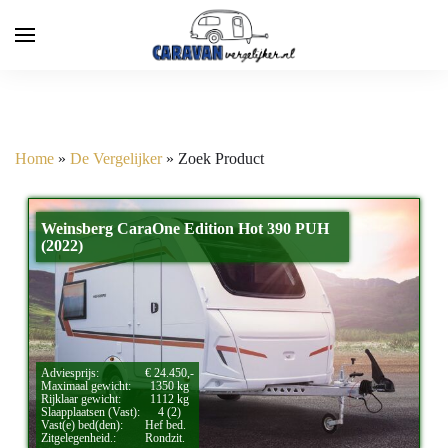
Home
»
De Vergelijker
»
Zoek Product
Weinsberg CaraOne Edition Hot 390 PUH
(2022)
Adviesprijs:
€ 24.450,-
Maximaal gewicht:
1350 kg
Rijklaar gewicht:
1112 kg
Slaapplaatsen (Vast):
4 (2)
Vast(e) bed(den):
Hef bed.
Zitgelegenheid.:
Rondzit.