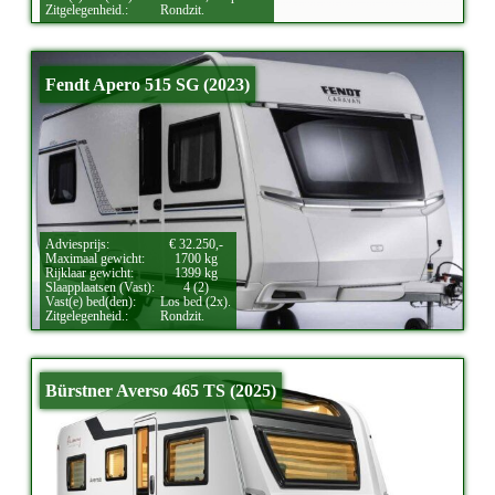
Zitgelegenheid.:
Rondzit.
Fendt Apero 515 SG (2023)
Adviesprijs:
€ 32.250,-
Maximaal gewicht:
1700 kg
Rijklaar gewicht:
1399 kg
Slaapplaatsen (Vast):
4 (2)
Vast(e) bed(den):
Los bed (2x).
Zitgelegenheid.:
Rondzit.
Bürstner Averso 465 TS (2025)