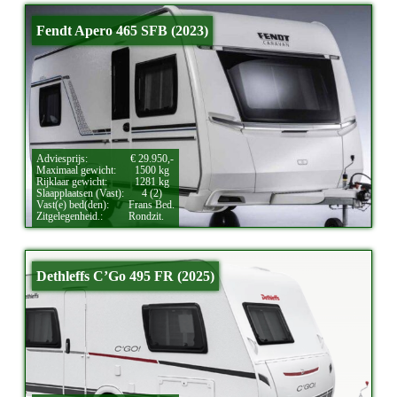
Fendt Apero 465 SFB (2023)
Adviesprijs:
€ 29.950,-
Maximaal gewicht:
1500 kg
Rijklaar gewicht:
1281 kg
Slaapplaatsen (Vast):
4 (2)
Vast(e) bed(den):
Frans Bed.
Zitgelegenheid.:
Rondzit.
Dethleffs C’Go 495 FR (2025)