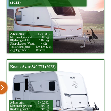
(2022)
Adviesprijs:
€ 24.380,-
Maximaal gewicht:
1500 kg
Rijklaar gewicht:
1196 kg
Slaapplaatsen (Vast):
4 (2)
Vast(e) bed(den):
Los bed (2x).
Zitgelegenheid.:
Rondzit.
Knaus Azur 540 EU (2023)
Adviesprijs:
€ 46.080,-
Maximaal gewicht:
1800 kg
Rijklaar gewicht:
1605 kg