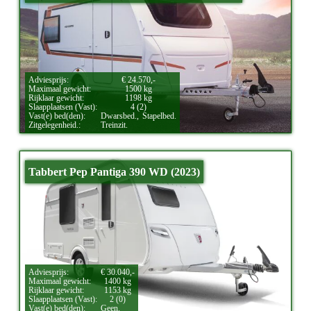
Adviesprijs:
€ 24.570,-
Maximaal gewicht:
1500 kg
Rijklaar gewicht:
1198 kg
Slaapplaatsen (Vast):
4 (2)
Vast(e) bed(den):
Dwarsbed.,
Stapelbed.
Zitgelegenheid.:
Treinzit.
Tabbert Pep Pantiga 390 WD (2023)
Adviesprijs:
€ 30.040,-
Maximaal gewicht:
1400 kg
Rijklaar gewicht:
1153 kg
Slaapplaatsen (Vast):
2 (0)
Vast(e) bed(den):
Geen.