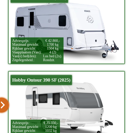
Adviesprijs:
€ 42.860,-
Maximaal gewicht:
1700 kg
Rijklaar gewicht:
1504 kg
Slaapplaatsen (Vast):
4 (2)
Vast(e) bed(den):
Los bed (2x).
Zitgelegenheid.:
Rondzit.
Hobby Ontour 390 SF (2025)
Adviesprijs:
€ 25.350,-
Maximaal gewicht:
1200 kg
Rijklaar gewicht:
1032 kg