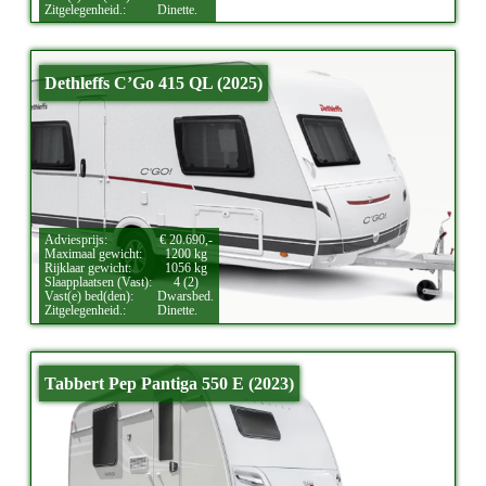
Zitgelegenheid.:
Dinette.
Dethleffs C’Go 415 QL (2025)
Adviesprijs:
€ 20.690,-
Maximaal gewicht:
1200 kg
Rijklaar gewicht:
1056 kg
Slaapplaatsen (Vast):
4 (2)
Vast(e) bed(den):
Dwarsbed.
Zitgelegenheid.:
Dinette.
Tabbert Pep Pantiga 550 E (2023)