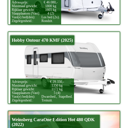
Adviesprijs:
€ 46.080,-
Maximaal gewicht:
1800 kg
Rijklaar gewicht:
1605 kg
Slaapplaatsen (Vast):
4 (2)
Vast(e) bed(den):
Los bed (2x).
Zitgelegenheid.:
Rondzit.
Hobby Ontour 470 KMF (2025)
Adviesprijs:
€ 29.350,-
Maximaal gewicht:
1350 kg
Rijklaar gewicht:
1172 kg
Slaapplaatsen (Vast):
5 (4)
Vast(e) bed(den):
Dwarsbed.,
Stapelbed.
Zitgelegenheid.:
Treinzit.
Weinsberg CaraOne Edition Hot 480 QDK
(2022)