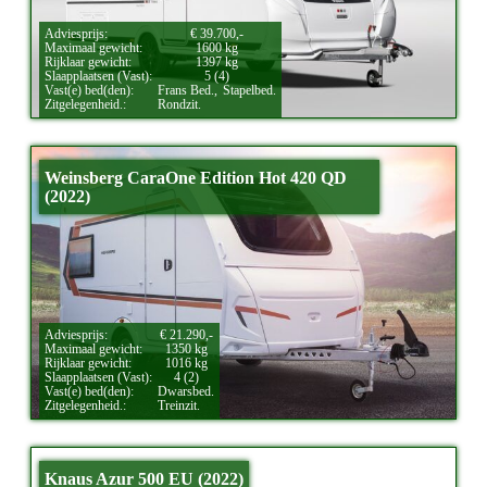
Adviesprijs:
€ 39.700,-
Maximaal gewicht:
1600 kg
Rijklaar gewicht:
1397 kg
Slaapplaatsen (Vast):
5 (4)
Vast(e) bed(den):
Frans Bed.,
Stapelbed.
Zitgelegenheid.:
Rondzit.
Weinsberg CaraOne Edition Hot 420 QD
(2022)
Adviesprijs:
€ 21.290,-
Maximaal gewicht:
1350 kg
Rijklaar gewicht:
1016 kg
Slaapplaatsen (Vast):
4 (2)
Vast(e) bed(den):
Dwarsbed.
Zitgelegenheid.:
Treinzit.
Knaus Azur 500 EU (2022)