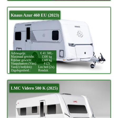
Knaus Azur 460 EU (2023)
Adviesprijs:
€ 41.500,-
Maximaal gewicht:
1500 kg
Rijklaar gewicht:
1349 kg
Slaapplaatsen (Vast):
4 (2)
Vast(e) bed(den):
Los bed (2x).
Zitgelegenheid.:
Rondzit.
LMC Videro 580 K (2025)