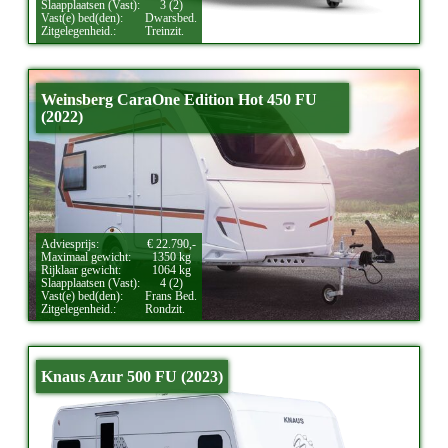
Slaapplaatsen (Vast):
3 (2)
Vast(e) bed(den):
Dwarsbed.
Zitgelegenheid.:
Treinzit.
Weinsberg CaraOne Edition Hot 450 FU
(2022)
Adviesprijs:
€ 22.790,-
Maximaal gewicht:
1350 kg
Rijklaar gewicht:
1064 kg
Slaapplaatsen (Vast):
4 (2)
Vast(e) bed(den):
Frans Bed.
Zitgelegenheid.:
Rondzit.
Knaus Azur 500 FU (2023)