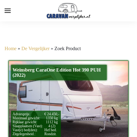
Home
»
De Vergelijker
»
Zoek Product
Weinsberg CaraOne Edition Hot 390 PUH
(2022)
Adviesprijs:
€ 24.450,-
Maximaal gewicht:
1350 kg
Rijklaar gewicht:
1112 kg
Slaapplaatsen (Vast):
4 (2)
Vast(e) bed(den):
Hef bed.
Zitgelegenheid.:
Rondzit.