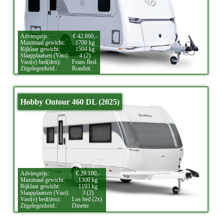
Adviesprijs:
€ 42.860,-
Maximaal gewicht:
1700 kg
Rijklaar gewicht:
1504 kg
Slaapplaatsen (Vast):
4 (2)
Vast(e) bed(den):
Frans Bed.
Zitgelegenheid.:
Rondzit.
Hobby Ontour 460 DL (2025)
Adviesprijs:
€ 29.100,-
Maximaal gewicht:
1300 kg
Rijklaar gewicht:
1193 kg
Slaapplaatsen (Vast):
3 (2)
Vast(e) bed(den):
Los bed (2x).
Zitgelegenheid.:
Dinette.