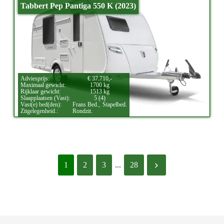
Tabbert Pep Pantiga 550 K (2023)
Adviesprijs:
€ 37.710,-
Maximaal gewicht:
1700 kg
Rijklaar gewicht:
1513 kg
Slaapplaatsen (Vast):
5 (4)
Vast(e) bed(den):
Frans Bed.,
Stapelbed.
Zitgelegenheid.:
Rondzit.
1
2
3
...
28