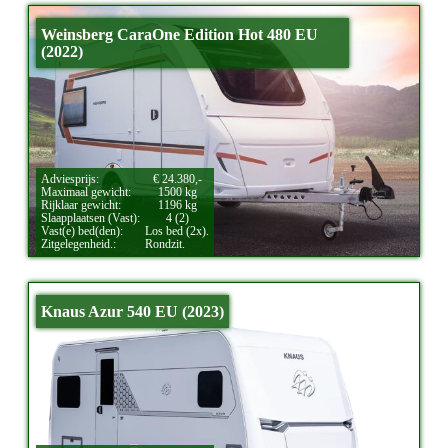
Weinsberg CaraOne Edition Hot 480 EU
(2022)
Adviesprijs:
€ 24.380,-
Maximaal gewicht:
1500 kg
Rijklaar gewicht:
1196 kg
Slaapplaatsen (Vast):
4 (2)
Vast(e) bed(den):
Los bed (2x).
Zitgelegenheid.:
Rondzit.
Knaus Azur 540 EU (2023)