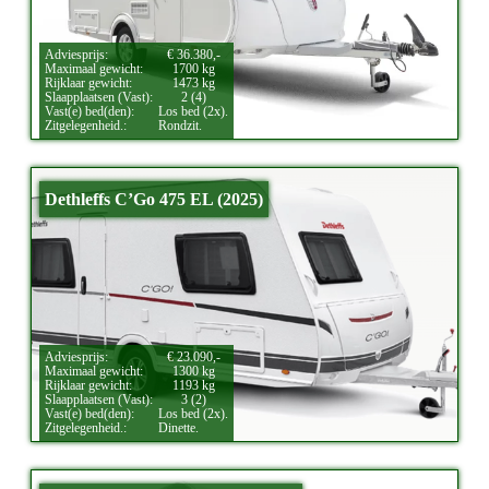
Adviesprijs:
€ 36.380,-
Maximaal gewicht:
1700 kg
Rijklaar gewicht:
1473 kg
Slaapplaatsen (Vast):
2 (4)
Vast(e) bed(den):
Los bed (2x).
Zitgelegenheid.:
Rondzit.
Dethleffs C’Go 475 EL (2025)
Adviesprijs:
€ 23.090,-
Maximaal gewicht:
1300 kg
Rijklaar gewicht:
1193 kg
Slaapplaatsen (Vast):
3 (2)
Vast(e) bed(den):
Los bed (2x).
Zitgelegenheid.:
Dinette.