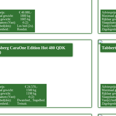
rijs:
€ 46.080,-
Adviesprijs
l gewicht:
1800 kg
Maximaal g
 gewicht:
1605 kg
Rijklaar ge
atsen (Vast):
4 (2)
Slaapplaats
 bed(den):
Los bed (2x).
Vast(e) bed
enheid.:
Rondzit.
Zitgelegenh
sberg CaraOne Edition Hot 480 QDK
Tabbert
)
rijs:
€ 24.570,-
Adviesprijs
l gewicht:
1500 kg
Maximaal g
 gewicht:
1198 kg
Rijklaar ge
atsen (Vast):
4 (2)
Slaapplaats
 bed(den):
Dwarsbed.,
Stapelbed.
Vast(e) bed
enheid.:
Treinzit.
Zitgelegenh