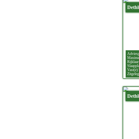
Dethl
Adviesp
Maximaa
Rijklaar
Slaappla
Vast(e)
Zitgeleg
Dethl