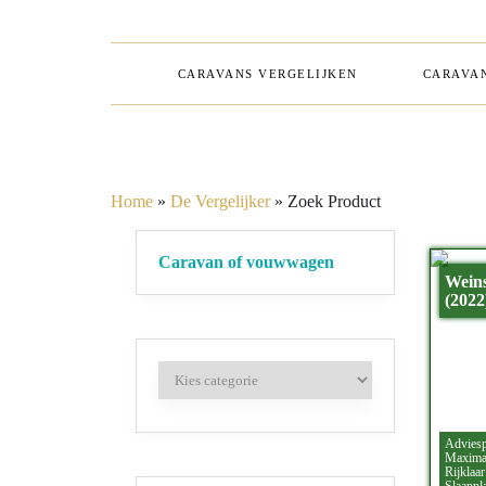
CARAVANS VERGELIJKEN
CARAVAN
Home
»
De Vergelijker
»
Zoek Product
Caravan of vouwwagen
Wein
(2022
Adviesp
Maximaa
Rijklaar