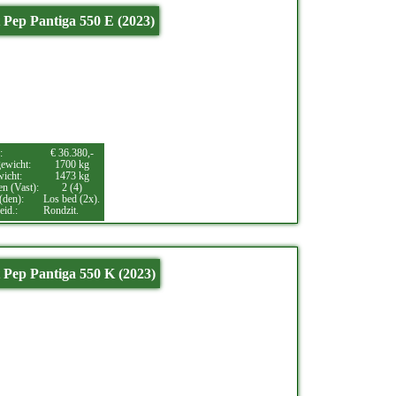
 Pep Pantiga 550 E (2023)
:
€ 36.380,-
ewicht:
1700 kg
wicht:
1473 kg
en (Vast):
2 (4)
(den):
Los bed (2x).
eid.:
Rondzit.
 Pep Pantiga 550 K (2023)