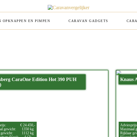
 OPKNAPPEN EN PIMPEN
CARAVAN GADGETS
CARA
sberg CaraOne Edition Hot 390 PUH
Knaus A
)
rijs:
€ 24.450,-
Adviesprijs
l gewicht:
1350 kg
Maximaal g
 gewicht:
1112 kg
Rijklaar ge