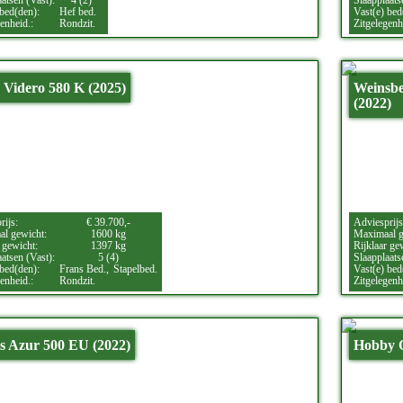
atsen (Vast):
4 (2)
Slaapplaats
 bed(den):
Hef bed.
Vast(e) bed
enheid.:
Rondzit.
Zitgelegenh
Videro 580 K (2025)
Weinsbe
(2022)
rijs:
€ 39.700,-
Adviesprijs
l gewicht:
1600 kg
Maximaal g
 gewicht:
1397 kg
Rijklaar ge
atsen (Vast):
5 (4)
Slaapplaats
 bed(den):
Frans Bed.,
Stapelbed.
Vast(e) bed
enheid.:
Rondzit.
Zitgelegenh
 Azur 500 EU (2022)
Hobby O