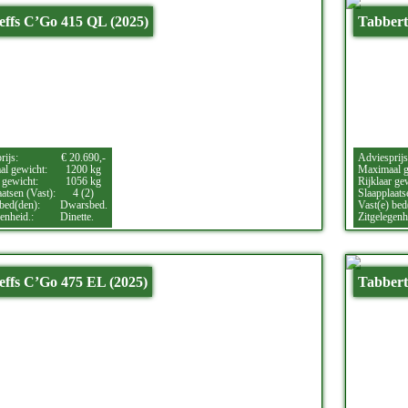
effs C’Go 415 QL (2025)
Tabbert
rijs:
€ 20.690,-
Adviesprijs
l gewicht:
1200 kg
Maximaal g
 gewicht:
1056 kg
Rijklaar ge
atsen (Vast):
4 (2)
Slaapplaats
 bed(den):
Dwarsbed.
Vast(e) bed
enheid.:
Dinette.
Zitgelegenh
effs C’Go 475 EL (2025)
Tabbert