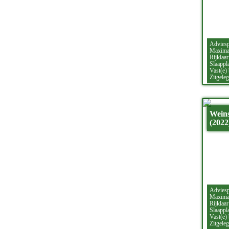
Adviesp
Maximaa
Rijklaar
Slaappla
Vast(e)
Zitgeleg
Weins
(2022
Adviesp
Maximaa
Rijklaar
Slaappla
Vast(e)
Zitgeleg