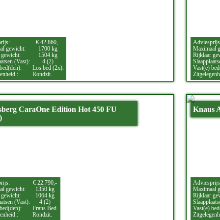
rijs:
€ 42.860,-
Adviesprijs
l gewicht:
1700 kg
Maximaal g
 gewicht:
1504 kg
Rijklaar ge
atsen (Vast):
4 (2)
Slaapplaats
 bed(den):
Los bed (2x).
Vast(e) bed
enheid.:
Rondzit.
Zitgelegenh
berg CaraOne Edition Hot 450 FU
Knaus A
)
rijs:
€ 22.790,-
Adviesprijs
l gewicht:
1350 kg
Maximaal g
 gewicht:
1064 kg
Rijklaar ge
atsen (Vast):
4 (2)
Slaapplaats
 bed(den):
Frans Bed.
Vast(e) bed
enheid.:
Rondzit.
Zitgelegenh