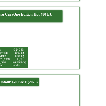
rg CaraOne Edition Hot 480 EU
:
€ 24.380,-
ewicht:
1500 kg
wicht:
1196 kg
en (Vast):
4 (2)
(den):
Los bed (2x).
eid.:
Rondzit.
Ontour 470 KMF (2025)