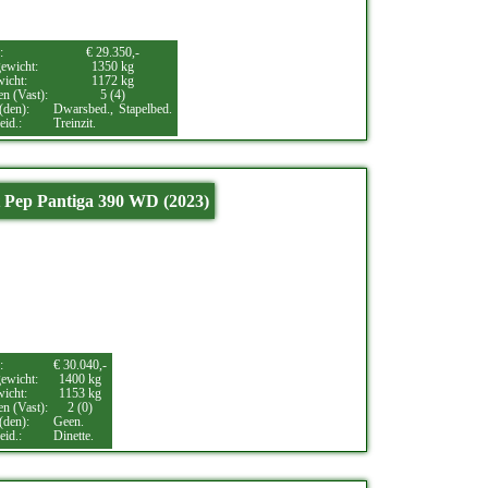
:
€ 29.350,-
ewicht:
1350 kg
wicht:
1172 kg
en (Vast):
5 (4)
(den):
Dwarsbed.,
Stapelbed.
eid.:
Treinzit.
 Pep Pantiga 390 WD (2023)
:
€ 30.040,-
ewicht:
1400 kg
wicht:
1153 kg
en (Vast):
2 (0)
(den):
Geen.
eid.:
Dinette.