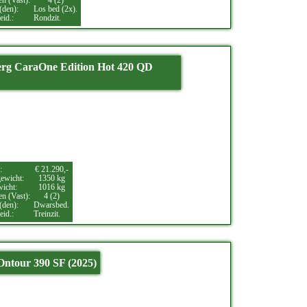
en (Vast):
4 (2)
(den):
Los bed (2x).
eid.:
Rondzit.
rg CaraOne Edition Hot 420 QD
:
€ 21.290,-
ewicht:
1350 kg
wicht:
1016 kg
en (Vast):
4 (2)
(den):
Dwarsbed.
eid.:
Treinzit.
ntour 390 SF (2025)