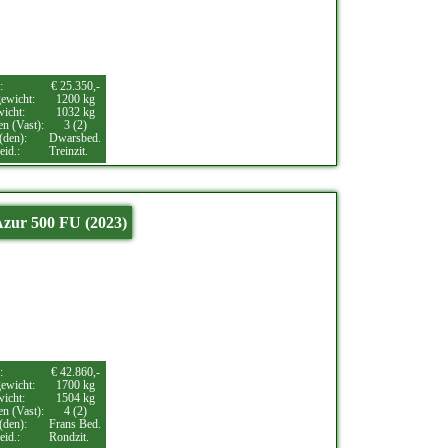
:
€ 25.350,-
ewicht:
1200 kg
wicht:
1032 kg
en (Vast):
3 (2)
(den):
Dwarsbed.
eid.:
Treinzit.
zur 500 FU (2023)
:
€ 42.860,-
ewicht:
1700 kg
wicht:
1504 kg
en (Vast):
4 (2)
(den):
Frans Bed.
eid.:
Rondzit.