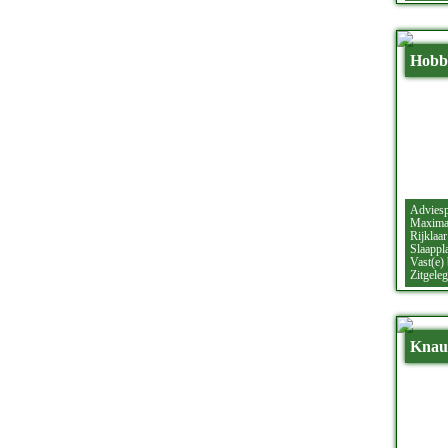
Hobb
Adviesp
Maximaa
Rijklaar
Slaappla
Vast(e)
Zitgeleg
Knaus