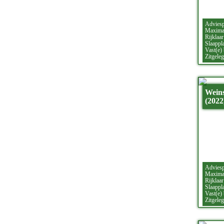
Adviesp
Maximaa
Rijklaar
Slaappla
Vast(e)
Zitgeleg
Wein
(2022
Adviesp
Maximaa
Rijklaar
Slaappla
Vast(e)
Zitgeleg