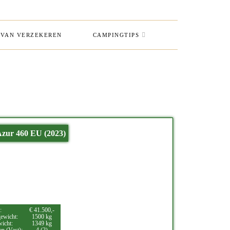
VAN VERZEKEREN
CAMPINGTIPS
zur 460 EU (2023)
:
€ 41.500,-
ewicht:
1500 kg
wicht:
1349 kg