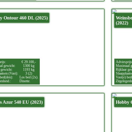
y Ontour 460 DL (2025)
Weinsbe
(2022)
rijs:
€ 29.100,-
Adviesprijs
l gewicht:
1300 kg
Maximaal g
 gewicht:
1193 kg
Rijklaar ge
atsen (Vast):
3 (2)
Slaapplaats
 bed(den):
Los bed (2x).
Vast(e) bed
enheid.:
Dinette.
Zitgelegenh
 Azur 540 EU (2023)
Hobby 