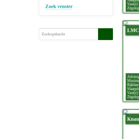
Slaappla
Vast(e)
Zoek venster
Zitgeleg
LMC 
Adviesp
Maximaa
Rijklaar
Slaappla
Vast(e)
Zitgeleg
Knaus