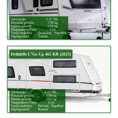
Adviesprijs:
€ 31.750,-
Maximaal gewicht:
1700 kg
Rijklaar gewicht:
1356 kg
Slaapplaatsen (Vast):
5 (4)
Vast(e) bed(den):
Dwarsbed.,
Stapelbed.
Zitgelegenheid.:
Treinzit.
Dethleffs C’Go Up 465 KR (2025)
Adviesprijs:
€ 25.790,-
Maximaal gewicht:
1500 kg
Rijklaar gewicht:
1293 kg
Slaapplaatsen (Vast):
6 (4)
Vast(e) bed(den):
Hef bed.,
Stapelbed.
Zitgelegenheid.:
Rondzit.