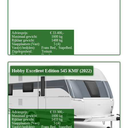
Adviesprijs:
€ 33.400,-
Maximaal gewicht:
1600 kg
Rijklaar gewicht:
1488 kg
Slaapplaatsen (Vast):
5 (4)
Vast(e) bed(den):
Frans Bed.,
Stapelbed.
Zitgelegenheid.:
Treinzit.
Bijzonderheden:
Douche.
Hobby Excellent Edition 545 KMF (2022)
Adviesprijs:
€ 33.300,-
Maximaal gewicht:
1600 kg
Rijklaar gewicht:
1433 kg
Slaapplaatsen (Vast):
5 (4)
Vast(e) bed(den):
Frans Bed.,
Stapelbed.