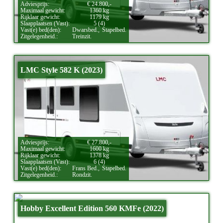
Adviesprijs:
€ 24.800,-
Maximaal gewicht:
1360 kg
Rijklaar gewicht:
1179 kg
Slaapplaatsen (Vast):
5 (4)
Vast(e) bed(den):
Dwarsbed.,
Stapelbed.
Zitgelegenheid.:
Treinzit.
LMC Style 582 K (2023)
Adviesprijs:
€ 27.800,-
Maximaal gewicht:
1600 kg
Rijklaar gewicht:
1378 kg
Slaapplaatsen (Vast):
6 (4)
Vast(e) bed(den):
Frans Bed.,
Stapelbed.
Zitgelegenheid.:
Rondzit.
Hobby Excellent Edition 560 KMFe (2022)