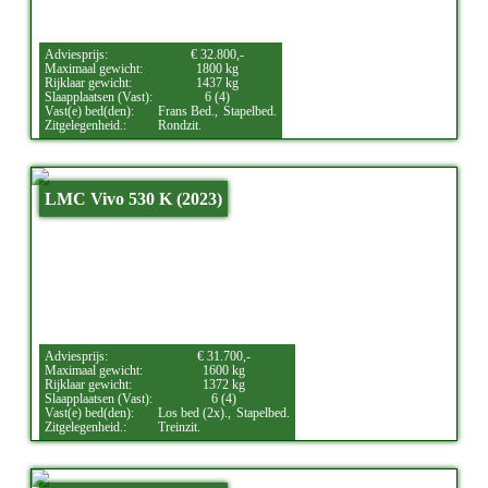
Adviesprijs:
€ 32.800,-
Maximaal gewicht:
1800 kg
Rijklaar gewicht:
1437 kg
Slaapplaatsen (Vast):
6 (4)
Vast(e) bed(den):
Frans Bed.,
Stapelbed.
Zitgelegenheid.:
Rondzit.
LMC Vivo 530 K (2023)
Adviesprijs:
€ 31.700,-
Maximaal gewicht:
1600 kg
Rijklaar gewicht:
1372 kg
Slaapplaatsen (Vast):
6 (4)
Vast(e) bed(den):
Los bed (2x).,
Stapelbed.
Zitgelegenheid.:
Treinzit.