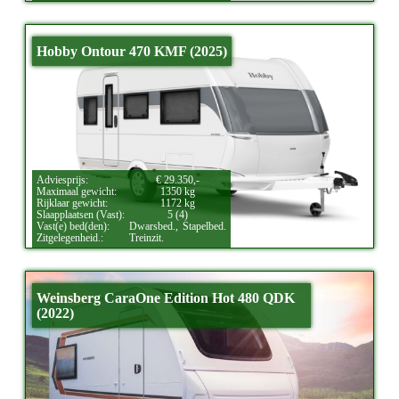
Hobby Ontour 470 KMF (2025)
Adviesprijs:
€ 29.350,-
Maximaal gewicht:
1350 kg
Rijklaar gewicht:
1172 kg
Slaapplaatsen (Vast):
5 (4)
Vast(e) bed(den):
Dwarsbed.,
Stapelbed.
Zitgelegenheid.:
Treinzit.
Weinsberg CaraOne Edition Hot 480 QDK
(2022)