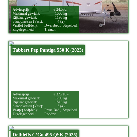
Adviesprijs:
€ 24.570,-
Maximaal gewicht:
1500 kg
Rijklaar gewicht:
1198 kg
Slaapplaatsen (Vast):
4 (2)
Vast(e) bed(den):
Dwarsbed.,
Stapelbed.
Zitgelegenheid.:
Treinzit.
Tabbert Pep Pantiga 550 K (2023)
Adviesprijs:
€ 37.710,-
Maximaal gewicht:
1700 kg
Rijklaar gewicht:
1513 kg
Slaapplaatsen (Vast):
5 (4)
Vast(e) bed(den):
Frans Bed.,
Stapelbed.
Zitgelegenheid.:
Rondzit.
Dethleffs C’Go 495 QSK (2025)