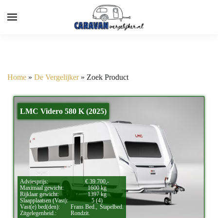
Home
»
De Vergelijker
»
Zoek Product
LMC Videro 580 K (2025)
Adviesprijs:
€ 39.700,-
Maximaal gewicht:
1600 kg
Rijklaar gewicht:
1397 kg
Slaapplaatsen (Vast):
5 (4)
Vast(e) bed(den):
Frans Bed.,
Stapelbed.
Zitgelegenheid.:
Rondzit.