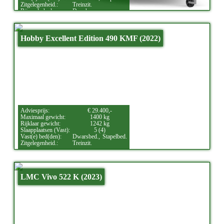
Zitgelegenheid.:
Treinzit.
Bijzonderheden:
Douche.
Hobby Excellent Edition 490 KMF (2022)
Adviesprijs:
€ 29.400,-
Maximaal gewicht:
1400 kg
Rijklaar gewicht:
1242 kg
Slaapplaatsen (Vast):
5 (4)
Vast(e) bed(den):
Dwarsbed.,
Stapelbed.
Zitgelegenheid.:
Treinzit.
LMC Vivo 522 K (2023)