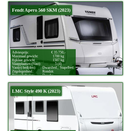
Fendt Apero 560 SKM (2023)
Adviesprijs:
€ 35.750,-
Maximaal gewicht:
1700 kg
Rijklaar gewicht:
1507 kg
Slaapplaatsen (Vast):
5 (4)
Vast(e) bed(den):
Dwarsbed.,
Stapelbed.
Zitgelegenheid.:
Rondzit.
Bijzonderheden:
Douche.
LMC Style 490 K (2023)