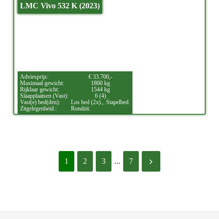
LMC Vivo 532 K (2023)
Adviesprijs:
€ 33.700,-
Maximaal gewicht:
1800 kg
Rijklaar gewicht:
1544 kg
Slaapplaatsen (Vast):
6 (4)
Vast(e) bed(den):
Los bed (2x).,
Stapelbed.
Zitgelegenheid.:
Rondzit.
1
2
3
...
7