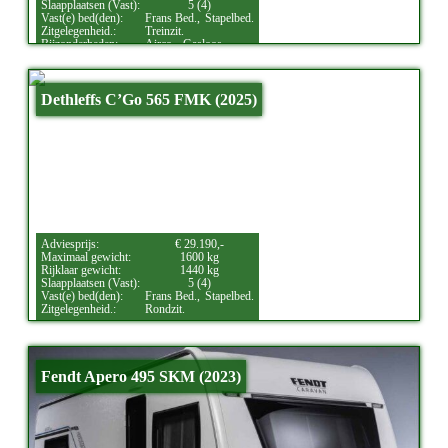
Slaapplaatsen (Vast):
5 (4)
Vast(e) bed(den):
Frans Bed.,
Stapelbed.
Zitgelegenheid.:
Treinzit.
Bijzonderheden:
Airco.,
Gasloos.
Dethleffs C’Go 565 FMK (2025)
Adviesprijs:
€ 29.190,-
Maximaal gewicht:
1600 kg
Rijklaar gewicht:
1440 kg
Slaapplaatsen (Vast):
5 (4)
Vast(e) bed(den):
Frans Bed.,
Stapelbed.
Zitgelegenheid.:
Rondzit.
Fendt Apero 495 SKM (2023)