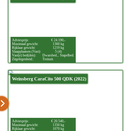
Adviesprijs:
€ 24.190,-
Maximaal gewicht:
1360 kg
Rijklaar gewicht:
1219 kg
Slaapplaatsen (Vast):
5 (4)
Vast(e) bed(den):
Dwarsbed.,
Stapelbed.
Zitgelegenheid.:
Treinzit.
Weinsberg CaraCito 500 QDK (2022)
Adviesprijs:
€ 20.540,-
Maximaal gewicht:
1350 kg
Rijklaar gewicht:
1070 kg