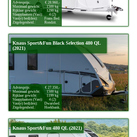
Adviesprijs:
€ 28.960,-
Maximaal gewicht:
1500 kg
Rijklaar gewicht:
1290 kg
Slaapplaatsen (Vast):
4 (2)
Vast(e) bed(den):
Frans Bed.
Zitgelegenheid.:
Rondzit.
Knaus Sport&Fun Black Selection 480 QL
(2021)
Adviesprijs:
€ 27.350,-
Maximaal gewicht:
1500 kg
Rijklaar gewicht:
1199 kg
Slaapplaatsen (Vast):
4 (2)
Vast(e) bed(den):
Dwarsbed.
Zitgelegenheid.:
Hoekbank.
Knaus Sport&Fun 480 QL (2021)