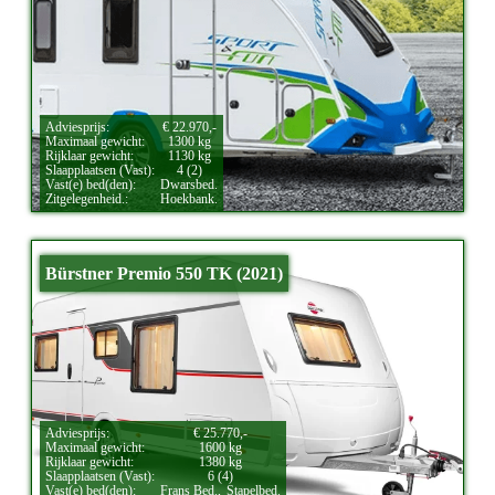
Adviesprijs:
€ 22.970,-
Maximaal gewicht:
1300 kg
Rijklaar gewicht:
1130 kg
Slaapplaatsen (Vast):
4 (2)
Vast(e) bed(den):
Dwarsbed.
Zitgelegenheid.:
Hoekbank.
Bürstner Premio 550 TK (2021)
Adviesprijs:
€ 25.770,-
Maximaal gewicht:
1600 kg
Rijklaar gewicht:
1380 kg
Slaapplaatsen (Vast):
6 (4)
Vast(e) bed(den):
Frans Bed.,
Stapelbed.