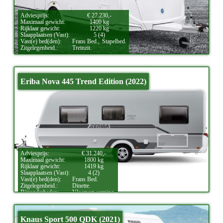
Adviesprijs:
€ 27.230,-
Maximaal gewicht:
1400 kg
Rijklaar gewicht:
1220 kg
Slaapplaatsen (Vast):
5 (4)
Vast(e) bed(den):
Frans Bed.,
Stapelbed.
Zitgelegenheid.:
Treinzit.
Eriba Nova 445 Trend Edition (2022)
Adviesprijs:
€ 31.240,-
Maximaal gewicht:
1800 kg
Rijklaar gewicht:
1419 kg
Slaapplaatsen (Vast):
4 (2)
Vast(e) bed(den):
Frans Bed.
Zitgelegenheid.:
Dinette.
Bijzonderheden:
Vloerverwarming.
Knaus Sport 500 QDK (2021)