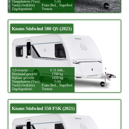
Slaapplaatsen (Vast):
5 (4)
Vast(e) bed(den):
Frans Bed.,
Stapelbed.
Zitgelegenheid.:
Treinzit.
Knaus Südwind 580 QS (2021)
Adviesprijs:
€ 31.640,-
Maximaal gewicht:
1700 kg
Rijklaar gewicht:
1450 kg
Slaapplaatsen (Vast):
5 (4)
Vast(e) bed(den):
Frans Bed.,
Stapelbed.
Zitgelegenheid.:
Treinzit.
Knaus Südwind 550 FSK (2021)