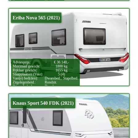
Bijzonderheden:
Douche.
Eriba Nova 565 (2021)
Adviesprijs:
€ 36.140,-
Maximaal gewicht:
1800 kg
Rijklaar gewicht:
1655 kg
Slaapplaatsen (Vast):
5 (4)
Vast(e) bed(den):
Dwarsbed.,
Stapelbed.
Zitgelegenheid.:
Rondzit.
Bijzonderheden:
Douche.
Knaus Sport 540 FDK (2021)