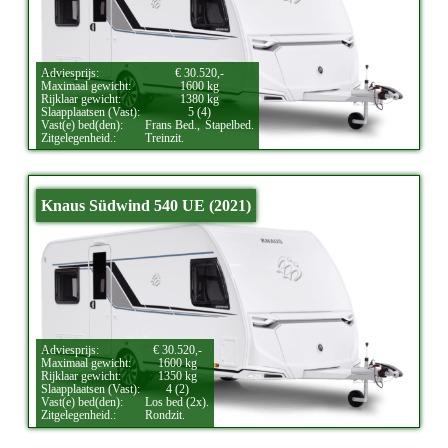
Adviesprijs:
€ 30.520,-
Maximaal gewicht:
1600 kg
Rijklaar gewicht:
1380 kg
Slaapplaatsen (Vast):
5 (4)
Vast(e) bed(den):
Frans Bed.,
Stapelbed.
Zitgelegenheid.:
Treinzit.
Knaus Südwind 540 UE (2021)
Adviesprijs:
€ 30.520,-
Maximaal gewicht:
1600 kg
Rijklaar gewicht:
1350 kg
Slaapplaatsen (Vast):
4 (2)
Vast(e) bed(den):
Los bed (2x).
Zitgelegenheid.:
Rondzit.