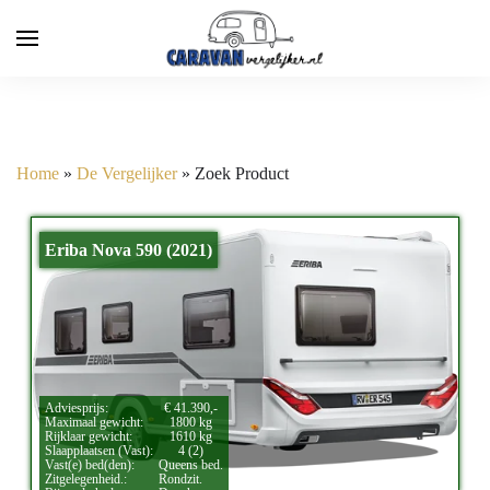
Home
»
De Vergelijker
»
Zoek Product
Eriba Nova 590 (2021)
Adviesprijs:
€ 41.390,-
Maximaal gewicht:
1800 kg
Rijklaar gewicht:
1610 kg
Slaapplaatsen (Vast):
4 (2)
Vast(e) bed(den):
Queens bed.
Zitgelegenheid.:
Rondzit.