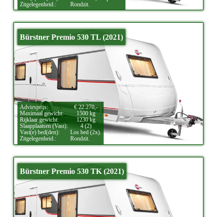
Zitgelegenheid.:
Rondzit.
Bürstner Premio 530 TL (2021)
Adviesprijs:
€ 22.270,-
Maximaal gewicht:
1500 kg
Rijklaar gewicht:
1230 kg
Slaapplaatsen (Vast):
4 (2)
Vast(e) bed(den):
Los bed (2x).
Zitgelegenheid.:
Rondzit.
Bürstner Premio 530 TK (2021)