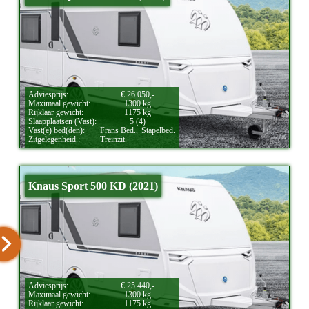
Adviesprijs:
€ 26.050,-
Maximaal gewicht:
1300 kg
Rijklaar gewicht:
1175 kg
Slaapplaatsen (Vast):
5 (4)
Vast(e) bed(den):
Frans Bed.,
Stapelbed.
Zitgelegenheid.:
Treinzit.
Knaus Sport 500 KD (2021)
Adviesprijs:
€ 25.440,-
Maximaal gewicht:
1300 kg
Rijklaar gewicht:
1175 kg