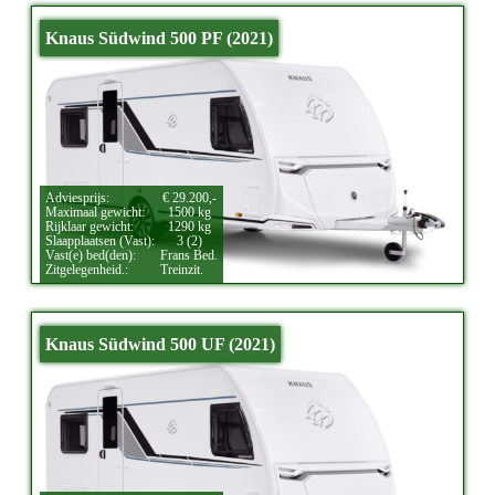
Knaus Südwind 500 PF (2021)
Adviesprijs:
€ 29.200,-
Maximaal gewicht:
1500 kg
Rijklaar gewicht:
1290 kg
Slaapplaatsen (Vast):
3 (2)
Vast(e) bed(den):
Frans Bed.
Zitgelegenheid.:
Treinzit.
Knaus Südwind 500 UF (2021)