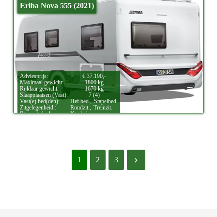
Eriba Nova 555 (2021)
Adviesprijs:
€ 37.190,-
Maximaal gewicht:
1800 kg
Rijklaar gewicht:
1670 kg
Slaapplaatsen (Vast):
7 (4)
Vast(e) bed(den):
Hef bed.,
Stapelbed.
Zitgelegenheid.:
Rondzit.,
Treinzit.
Bijzonderheden:
Kinderkamer.
1
2
3