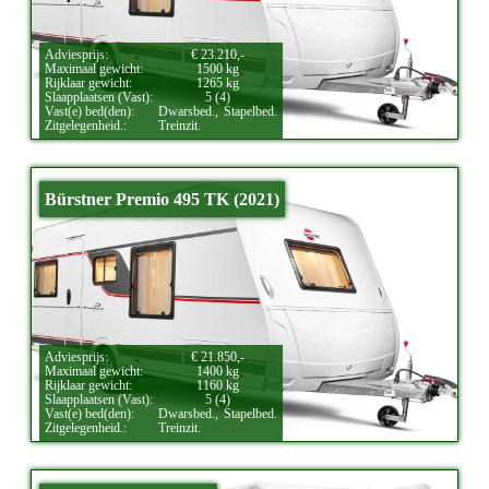
Adviesprijs:
€ 23.210,-
Maximaal gewicht:
1500 kg
Rijklaar gewicht:
1265 kg
Slaapplaatsen (Vast):
5 (4)
Vast(e) bed(den):
Dwarsbed.,
Stapelbed.
Zitgelegenheid.:
Treinzit.
Bürstner Premio 495 TK (2021)
Adviesprijs:
€ 21.850,-
Maximaal gewicht:
1400 kg
Rijklaar gewicht:
1160 kg
Slaapplaatsen (Vast):
5 (4)
Vast(e) bed(den):
Dwarsbed.,
Stapelbed.
Zitgelegenheid.:
Treinzit.