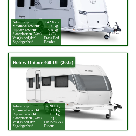
Adviesprijs:
€ 42.860,-
Maximaal gewicht:
1700 kg
Rijklaar gewicht:
1504 kg
Slaapplaatsen (Vast):
4 (2)
Vast(e) bed(den):
Frans Bed.
Zitgelegenheid.:
Rondzit.
Hobby Ontour 460 DL (2025)
Adviesprijs:
€ 29.100,-
Maximaal gewicht:
1300 kg
Rijklaar gewicht:
1193 kg
Slaapplaatsen (Vast):
3 (2)
Vast(e) bed(den):
Los bed (2x).
Zitgelegenheid.:
Dinette.