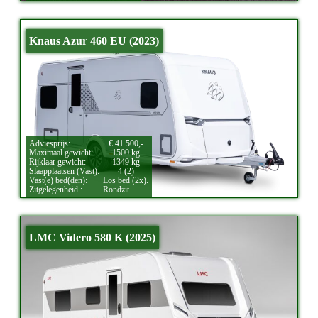
Knaus Azur 460 EU (2023)
Adviesprijs:
€ 41.500,-
Maximaal gewicht:
1500 kg
Rijklaar gewicht:
1349 kg
Slaapplaatsen (Vast):
4 (2)
Vast(e) bed(den):
Los bed (2x).
Zitgelegenheid.:
Rondzit.
LMC Videro 580 K (2025)