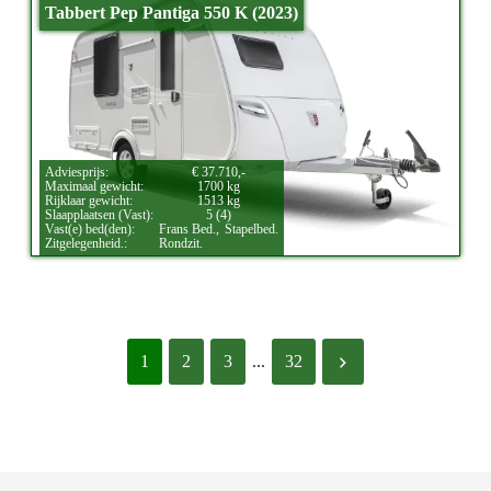
Tabbert Pep Pantiga 550 K (2023)
Adviesprijs:
€ 37.710,-
Maximaal gewicht:
1700 kg
Rijklaar gewicht:
1513 kg
Slaapplaatsen (Vast):
5 (4)
Vast(e) bed(den):
Frans Bed.,
Stapelbed.
Zitgelegenheid.:
Rondzit.
1
2
3
...
32