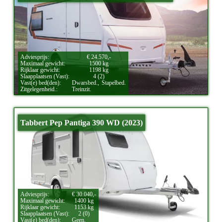
Adviesprijs:
€ 24.570,-
Maximaal gewicht:
1500 kg
Rijklaar gewicht:
1198 kg
Slaapplaatsen (Vast):
4 (2)
Vast(e) bed(den):
Dwarsbed.,
Stapelbed.
Zitgelegenheid.:
Treinzit.
Tabbert Pep Pantiga 390 WD (2023)
Adviesprijs:
€ 30.040,-
Maximaal gewicht:
1400 kg
Rijklaar gewicht:
1153 kg
Slaapplaatsen (Vast):
2 (0)
Vast(e) bed(den):
Geen.