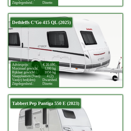
Zitgelegenheid.:
Dinette.
Dethleffs C’Go 415 QL (2025)
Adviesprijs:
€ 20.690,-
Maximaal gewicht:
1200 kg
Rijklaar gewicht:
1056 kg
Slaapplaatsen (Vast):
4 (2)
Vast(e) bed(den):
Dwarsbed.
Zitgelegenheid.:
Dinette.
Tabbert Pep Pantiga 550 E (2023)