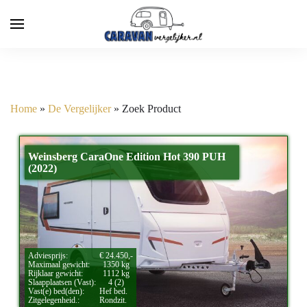
Home
»
De Vergelijker
»
Zoek Product
Weinsberg CaraOne Edition Hot 390 PUH
(2022)
Adviesprijs:
€ 24.450,-
Maximaal gewicht:
1350 kg
Rijklaar gewicht:
1112 kg
Slaapplaatsen (Vast):
4 (2)
Vast(e) bed(den):
Hef bed.
Zitgelegenheid.:
Rondzit.