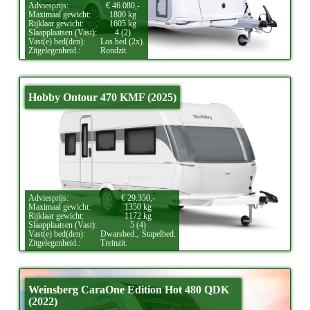
Adviesprijs:
€ 46.080,-
Maximaal gewicht:
1800 kg
Rijklaar gewicht:
1605 kg
Slaapplaatsen (Vast):
4 (2)
Vast(e) bed(den):
Los bed (2x).
Zitgelegenheid.:
Rondzit.
Hobby Ontour 470 KMF (2025)
Adviesprijs:
€ 29.350,-
Maximaal gewicht:
1350 kg
Rijklaar gewicht:
1172 kg
Slaapplaatsen (Vast):
5 (4)
Vast(e) bed(den):
Dwarsbed.,
Stapelbed.
Zitgelegenheid.:
Treinzit.
Weinsberg CaraOne Edition Hot 480 QDK
(2022)