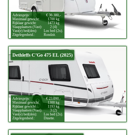
Adviesprijs:
€ 36.380,-
Maximaal gewicht:
1700 kg
Rijklaar gewicht:
1473 kg
Slaapplaatsen (Vast):
2 (4)
Vast(e) bed(den):
Los bed (2x).
Zitgelegenheid.:
Rondzit.
Dethleffs C’Go 475 EL (2025)
Adviesprijs:
€ 23.090,-
Maximaal gewicht:
1300 kg
Rijklaar gewicht:
1193 kg
Slaapplaatsen (Vast):
3 (2)
Vast(e) bed(den):
Los bed (2x).
Zitgelegenheid.:
Dinette.