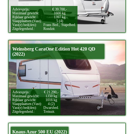
Adviesprijs:
€ 39.700,-
Maximaal gewicht:
1600 kg
Rijklaar gewicht:
1397 kg
Slaapplaatsen (Vast):
5 (4)
Vast(e) bed(den):
Frans Bed.,
Stapelbed.
Zitgelegenheid.:
Rondzit.
Weinsberg CaraOne Edition Hot 420 QD
(2022)
Adviesprijs:
€ 21.290,-
Maximaal gewicht:
1350 kg
Rijklaar gewicht:
1016 kg
Slaapplaatsen (Vast):
4 (2)
Vast(e) bed(den):
Dwarsbed.
Zitgelegenheid.:
Treinzit.
Knaus Azur 500 EU (2022)