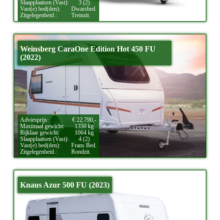
Slaapplaatsen (Vast):
3 (2)
Vast(e) bed(den):
Dwarsbed.
Zitgelegenheid.:
Treinzit.
Weinsberg CaraOne Edition Hot 450 FU
(2022)
Adviesprijs:
€ 22.790,-
Maximaal gewicht:
1350 kg
Rijklaar gewicht:
1064 kg
Slaapplaatsen (Vast):
4 (2)
Vast(e) bed(den):
Frans Bed.
Zitgelegenheid.:
Rondzit.
Knaus Azur 500 FU (2023)