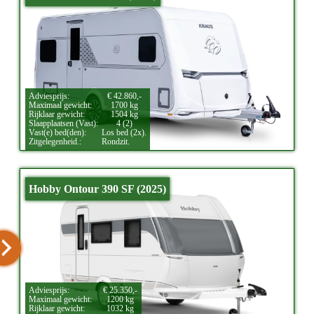
Adviesprijs:
€ 42.860,-
Maximaal gewicht:
1700 kg
Rijklaar gewicht:
1504 kg
Slaapplaatsen (Vast):
4 (2)
Vast(e) bed(den):
Los bed (2x).
Zitgelegenheid.:
Rondzit.
Hobby Ontour 390 SF (2025)
Adviesprijs:
€ 25.350,-
Maximaal gewicht:
1200 kg
Rijklaar gewicht:
1032 kg