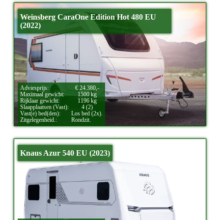
Weinsberg CaraOne Edition Hot 480 EU
(2022)
Adviesprijs:
€ 24.380,-
Maximaal gewicht:
1500 kg
Rijklaar gewicht:
1196 kg
Slaapplaatsen (Vast):
4 (2)
Vast(e) bed(den):
Los bed (2x).
Zitgelegenheid.:
Rondzit.
Knaus Azur 540 EU (2023)