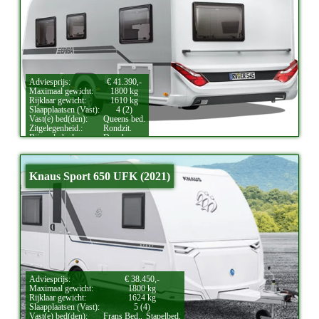
Adviesprijs:
€ 41.390,-
Maximaal gewicht:
1800 kg
Rijklaar gewicht:
1610 kg
Slaapplaatsen (Vast):
4 (2)
Vast(e) bed(den):
Queens bed.
Zitgelegenheid.:
Rondzit.
Bijzonderheden:
Douche.
Knaus Sport 650 UFK (2021)
Adviesprijs:
€ 38.450,-
Maximaal gewicht:
1800 kg
Rijklaar gewicht:
1624 kg
Slaapplaatsen (Vast):
5 (4)
Vast(e) bed(den):
Frans Bed.,
Stapelbed.