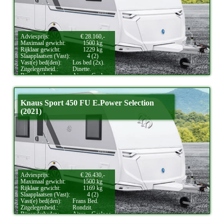
Adviesprijs:
€ 28.160,-
Maximaal gewicht:
1500 kg
Rijklaar gewicht:
1229 kg
Slaapplaatsen (Vast):
4 (2)
Vast(e) bed(den):
Los bed (2x).
Zitgelegenheid.:
Dinette.
Bijzonderheden:
Airco.,
Gasloos.
Knaus Sport 450 FU E.Power Selection
(2021)
Adviesprijs:
€ 26.430,-
Maximaal gewicht:
1500 kg
Rijklaar gewicht:
1169 kg
Slaapplaatsen (Vast):
4 (2)
Vast(e) bed(den):
Frans Bed.
Zitgelegenheid.:
Rondzit.
Bijzonderheden:
Airco.,
Gasloos.