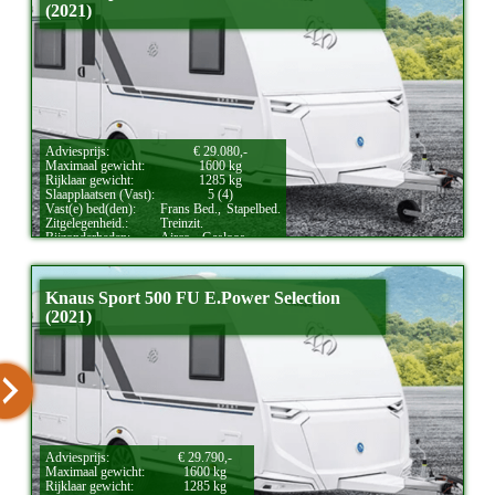
(2021)
Adviesprijs:
€ 29.080,-
Maximaal gewicht:
1600 kg
Rijklaar gewicht:
1285 kg
Slaapplaatsen (Vast):
5 (4)
Vast(e) bed(den):
Frans Bed.,
Stapelbed.
Zitgelegenheid.:
Treinzit.
Bijzonderheden:
Airco.,
Gasloos.
Knaus Sport 500 FU E.Power Selection
(2021)
Adviesprijs:
€ 29.790,-
Maximaal gewicht:
1600 kg
Rijklaar gewicht:
1285 kg