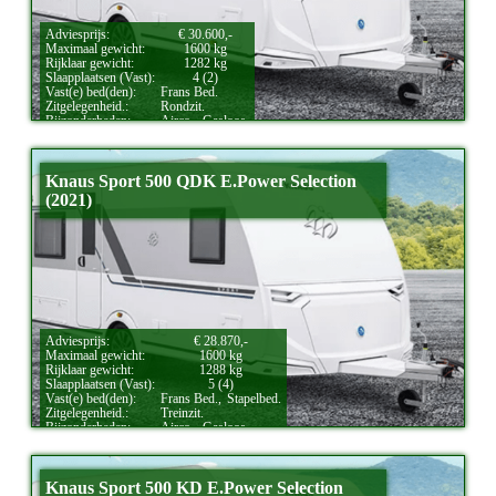
Adviesprijs:
€ 30.600,-
Maximaal gewicht:
1600 kg
Rijklaar gewicht:
1282 kg
Slaapplaatsen (Vast):
4 (2)
Vast(e) bed(den):
Frans Bed.
Zitgelegenheid.:
Rondzit.
Bijzonderheden:
Airco.,
Gasloos.
Knaus Sport 500 QDK E.Power Selection
(2021)
Adviesprijs:
€ 28.870,-
Maximaal gewicht:
1600 kg
Rijklaar gewicht:
1288 kg
Slaapplaatsen (Vast):
5 (4)
Vast(e) bed(den):
Frans Bed.,
Stapelbed.
Zitgelegenheid.:
Treinzit.
Bijzonderheden:
Airco.,
Gasloos.
Knaus Sport 500 KD E.Power Selection