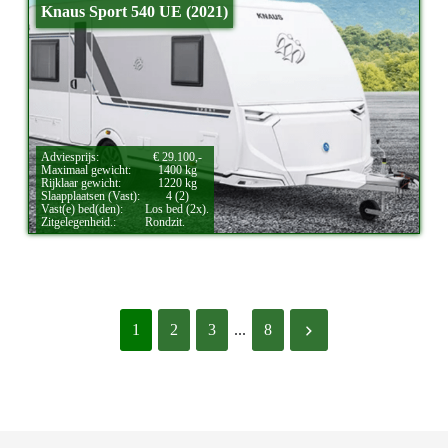
Knaus Sport 540 UE (2021)
Adviesprijs:
€ 29.100,-
Maximaal gewicht:
1400 kg
Rijklaar gewicht:
1220 kg
Slaapplaatsen (Vast):
4 (2)
Vast(e) bed(den):
Los bed (2x).
Zitgelegenheid.:
Rondzit.
1
2
3
...
8