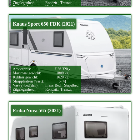
Zitgelegenheid.:
Rondzit.,
Treinzit.
Bijzonderheden:
Kinderkamer.
Knaus Sport 650 FDK (2021)
Adviesprijs:
€ 36.320,-
Maximaal gewicht:
1800 kg
Rijklaar gewicht:
1620 kg
Slaapplaatsen (Vast):
5 (4)
Vast(e) bed(den):
Frans Bed.,
Stapelbed.
Zitgelegenheid.:
Rondzit.,
Treinzit.
Bijzonderheden:
Kinderkamer.
Eriba Nova 565 (2021)