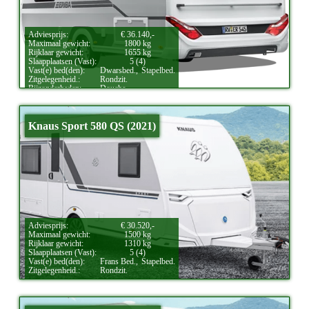
Adviesprijs:
€ 36.140,-
Maximaal gewicht:
1800 kg
Rijklaar gewicht:
1655 kg
Slaapplaatsen (Vast):
5 (4)
Vast(e) bed(den):
Dwarsbed.,
Stapelbed.
Zitgelegenheid.:
Rondzit.
Bijzonderheden:
Douche.
Knaus Sport 580 QS (2021)
Adviesprijs:
€ 30.520,-
Maximaal gewicht:
1500 kg
Rijklaar gewicht:
1310 kg
Slaapplaatsen (Vast):
5 (4)
Vast(e) bed(den):
Frans Bed.,
Stapelbed.
Zitgelegenheid.:
Rondzit.