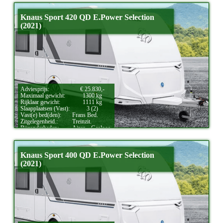
Knaus Sport 420 QD E.Power Selection
(2021)
Adviesprijs:
€ 25.830,-
Maximaal gewicht:
1300 kg
Rijklaar gewicht:
1111 kg
Slaapplaatsen (Vast):
3 (2)
Vast(e) bed(den):
Frans Bed.
Zitgelegenheid.:
Treinzit.
Bijzonderheden:
Airco.,
Gasloos.
Knaus Sport 400 QD E.Power Selection
(2021)