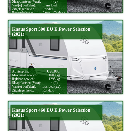
Slaapplaatsen (Vast):
4 (2)
Vast(e) bed(den):
Frans Bed.
Zitgelegenheid.:
Rondzit.
Bijzonderheden:
Airco.,
Gasloos.
Knaus Sport 500 EU E.Power Selection
(2021)
Adviesprijs:
€ 28.980,-
Maximaal gewicht:
1600 kg
Rijklaar gewicht:
1295 kg
Slaapplaatsen (Vast):
4 (2)
Vast(e) bed(den):
Los bed (2x).
Zitgelegenheid.:
Rondzit.
Bijzonderheden:
Airco.,
Gasloos.
Knaus Sport 460 EU E.Power Selection
(2021)