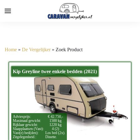
Home
»
De Vergelijker
»
Zoek Product
Kip Greyline twee enkele bedden (2021)
Adviesprijs:
€ 42.750,-
Maximaal gewicht:
1500 kg
Rijklaar gewicht:
1220 kg
Slaapplaatsen (Vast):
4 (2)
Vast(e) bed(den):
Los bed (2x).
Zitgelegenheid.:
Dinette.