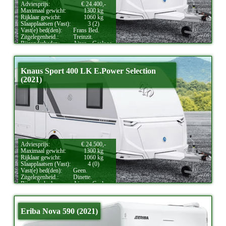
Adviesprijs:
€ 24.400,-
Maximaal gewicht:
1300 kg
Rijklaar gewicht:
1060 kg
Slaapplaatsen (Vast):
3 (2)
Vast(e) bed(den):
Frans Bed.
Zitgelegenheid.:
Treinzit.
Bijzonderheden:
Airco.,
Gasloos.
Knaus Sport 400 LK E.Power Selection
(2021)
Adviesprijs:
€ 24.500,-
Maximaal gewicht:
1300 kg
Rijklaar gewicht:
1060 kg
Slaapplaatsen (Vast):
4 (0)
Vast(e) bed(den):
Geen.
Zitgelegenheid.:
Dinette.
Bijzonderheden:
Airco.,
Gasloos.
Eriba Nova 590 (2021)