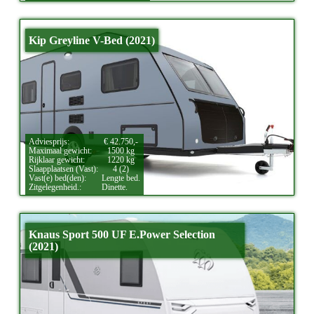
Kip Greyline V-Bed (2021)
Adviesprijs:
€ 42.750,-
Maximaal gewicht:
1500 kg
Rijklaar gewicht:
1220 kg
Slaapplaatsen (Vast):
4 (2)
Vast(e) bed(den):
Lengte bed.
Zitgelegenheid.:
Dinette.
Knaus Sport 500 UF E.Power Selection
(2021)