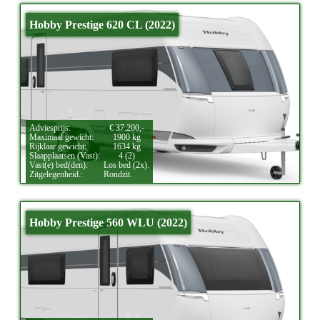
Hobby Prestige 620 CL (2022)
Adviesprijs:
€ 37.200,-
Maximaal gewicht:
1900 kg
Rijklaar gewicht:
1634 kg
Slaapplaatsen (Vast):
4 (2)
Vast(e) bed(den):
Los bed (2x).
Zitgelegenheid.:
Rondzit.
Hobby Prestige 560 WLU (2022)