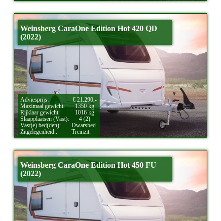
Weinsberg CaraOne Edition Hot 420 QD
(2022)
Adviesprijs:
€ 21.290,-
Maximaal gewicht:
1350 kg
Rijklaar gewicht:
1016 kg
Slaapplaatsen (Vast):
4 (2)
Vast(e) bed(den):
Dwarsbed.
Zitgelegenheid.:
Treinzit.
Weinsberg CaraOne Edition Hot 450 FU
(2022)