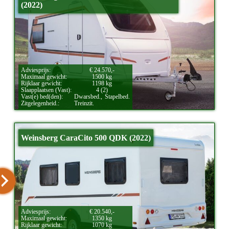
(2022)
Adviesprijs:
€ 24.570,-
Maximaal gewicht:
1500 kg
Rijklaar gewicht:
1198 kg
Slaapplaatsen (Vast):
4 (2)
Vast(e) bed(den):
Dwarsbed.,
Stapelbed.
Zitgelegenheid.:
Treinzit.
Weinsberg CaraCito 500 QDK (2022)
Adviesprijs:
€ 20.540,-
Maximaal gewicht:
1350 kg
Rijklaar gewicht:
1070 kg