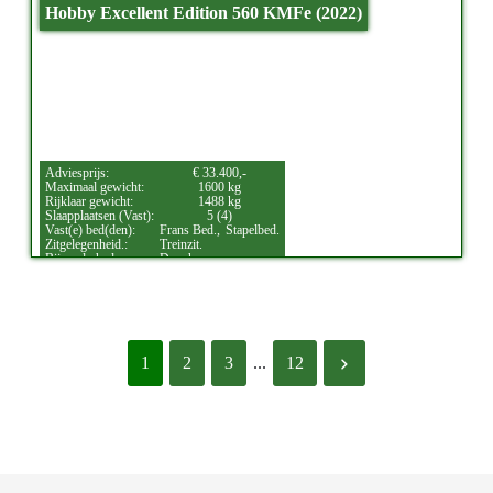
Hobby Excellent Edition 560 KMFe (2022)
Adviesprijs:
€ 33.400,-
Maximaal gewicht:
1600 kg
Rijklaar gewicht:
1488 kg
Slaapplaatsen (Vast):
5 (4)
Vast(e) bed(den):
Frans Bed.,
Stapelbed.
Zitgelegenheid.:
Treinzit.
Bijzonderheden:
Douche.
1
2
3
...
12