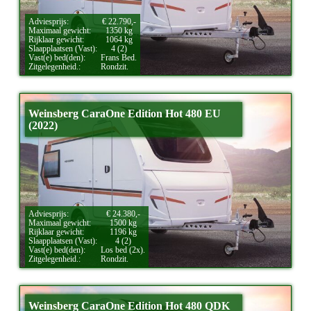
Adviesprijs:
€ 22.790,-
Maximaal gewicht:
1350 kg
Rijklaar gewicht:
1064 kg
Slaapplaatsen (Vast):
4 (2)
Vast(e) bed(den):
Frans Bed.
Zitgelegenheid.:
Rondzit.
Weinsberg CaraOne Edition Hot 480 EU
(2022)
Adviesprijs:
€ 24.380,-
Maximaal gewicht:
1500 kg
Rijklaar gewicht:
1196 kg
Slaapplaatsen (Vast):
4 (2)
Vast(e) bed(den):
Los bed (2x).
Zitgelegenheid.:
Rondzit.
Weinsberg CaraOne Edition Hot 480 QDK