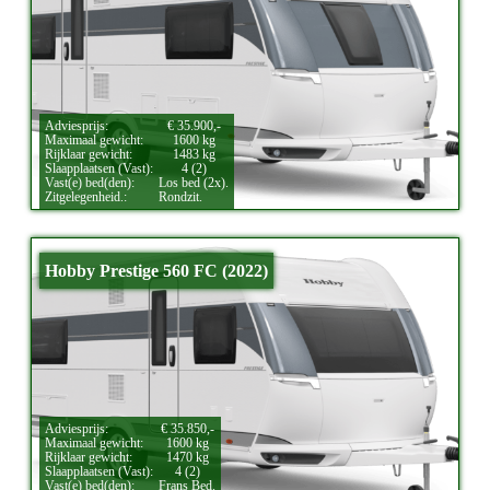
Adviesprijs:
€ 35.900,-
Maximaal gewicht:
1600 kg
Rijklaar gewicht:
1483 kg
Slaapplaatsen (Vast):
4 (2)
Vast(e) bed(den):
Los bed (2x).
Zitgelegenheid.:
Rondzit.
Hobby Prestige 560 FC (2022)
Adviesprijs:
€ 35.850,-
Maximaal gewicht:
1600 kg
Rijklaar gewicht:
1470 kg
Slaapplaatsen (Vast):
4 (2)
Vast(e) bed(den):
Frans Bed.