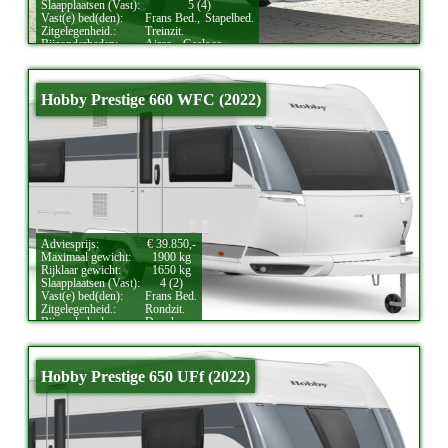
Slaapplaatsen (Vast):
5 (4)
Vast(e) bed(den):
Frans Bed.,
Stapelbed.
Zitgelegenheid.:
Treinzit.
Bijzonderheden:
Airco.,
Gasloos.
Hobby Prestige 660 WFC (2022)
Adviesprijs:
€ 39.850,-
Maximaal gewicht:
1900 kg
Rijklaar gewicht:
1650 kg
Slaapplaatsen (Vast):
4 (2)
Vast(e) bed(den):
Frans Bed.
Zitgelegenheid.:
Rondzit.
Bijzonderheden:
Douche.
Hobby Prestige 650 UFf (2022)