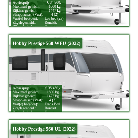
Adviesprijs:
€ 34.900,-
Maximaal gewicht:
1600 kg
Rijklaar gewicht:
1447 kg
Slaapplaatsen (Vast):
4 (2)
Vast(e) bed(den):
Los bed (2x).
Zitgelegenheid.:
Rondzit.
Bijzonderheden:
Douche.
Hobby Prestige 560 WFU (2022)
Adviesprijs:
€ 35.450,-
Maximaal gewicht:
1600 kg
Rijklaar gewicht:
1473 kg
Slaapplaatsen (Vast):
4 (2)
Vast(e) bed(den):
Frans Bed.
Zitgelegenheid.:
Rondzit.
Bijzonderheden:
Douche.
Hobby Prestige 560 UL (2022)