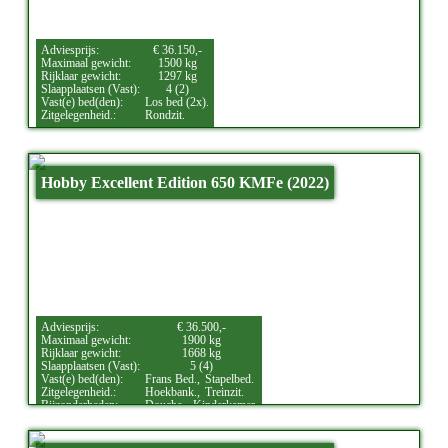
Adviesprijs:
€ 36.150,-
Maximaal gewicht:
1500 kg
Rijklaar gewicht:
1297 kg
Slaapplaatsen (Vast):
4 (2)
Vast(e) bed(den):
Los bed (2x).
Zitgelegenheid.:
Rondzit.
Hobby Excellent Edition 650 KMFe (2022)
Adviesprijs:
€ 36.500,-
Maximaal gewicht:
1900 kg
Rijklaar gewicht:
1668 kg
Slaapplaatsen (Vast):
5 (4)
Vast(e) bed(den):
Frans Bed.,
Stapelbed.
Zitgelegenheid.:
Hoekbank.,
Treinzit.
Bijzonderheden:
Douche.,
Kinderkamer.