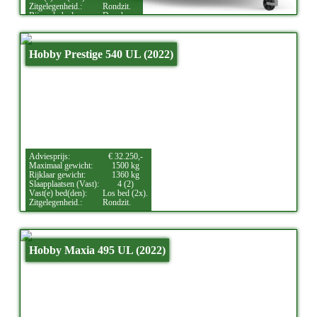
Zitgelegenheid.:
Rondzit.
Bijzonderheden:
Douche.
Hobby Prestige 540 UL (2022)
Adviesprijs:
€ 32.250,-
Maximaal gewicht:
1500 kg
Rijklaar gewicht:
1360 kg
Slaapplaatsen (Vast):
4 (2)
Vast(e) bed(den):
Los bed (2x).
Zitgelegenheid.:
Rondzit.
Hobby Maxia 495 UL (2022)