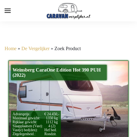
Home
»
De Vergelijker
»
Zoek Product
Weinsberg CaraOne Edition Hot 390 PUH
(2022)
Adviesprijs:
€ 24.450,-
Maximaal gewicht:
1350 kg
Rijklaar gewicht:
1112 kg
Slaapplaatsen (Vast):
4 (2)
Vast(e) bed(den):
Hef bed.
Zitgelegenheid.:
Rondzit.