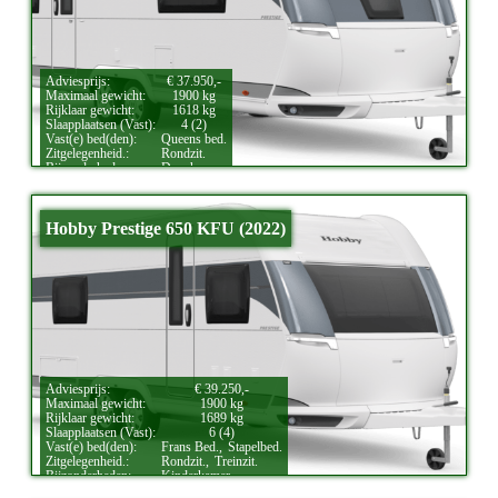
Adviesprijs:
€ 37.950,-
Maximaal gewicht:
1900 kg
Rijklaar gewicht:
1618 kg
Slaapplaatsen (Vast):
4 (2)
Vast(e) bed(den):
Queens bed.
Zitgelegenheid.:
Rondzit.
Bijzonderheden:
Douche.
Hobby Prestige 650 KFU (2022)
Adviesprijs:
€ 39.250,-
Maximaal gewicht:
1900 kg
Rijklaar gewicht:
1689 kg
Slaapplaatsen (Vast):
6 (4)
Vast(e) bed(den):
Frans Bed.,
Stapelbed.
Zitgelegenheid.:
Rondzit.,
Treinzit.
Bijzonderheden:
Kinderkamer.