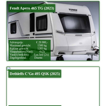
Fendt Apero 465 TG (2023)
Adviesprijs:
€ 29.900,-
Maximaal gewicht:
1500 kg
Rijklaar gewicht:
1285 kg
Slaapplaatsen (Vast):
4 (2)
Vast(e) bed(den):
Los bed (2x).
Zitgelegenheid.:
Dinette.
Dethleffs C’Go 495 QSK (2025)