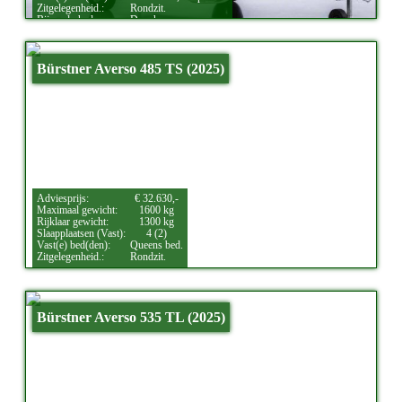
Zitgelegenheid.:
Rondzit.
Bijzonderheden:
Douche.
Bürstner Averso 485 TS (2025)
Adviesprijs:
€ 32.630,-
Maximaal gewicht:
1600 kg
Rijklaar gewicht:
1300 kg
Slaapplaatsen (Vast):
4 (2)
Vast(e) bed(den):
Queens bed.
Zitgelegenheid.:
Rondzit.
Bürstner Averso 535 TL (2025)