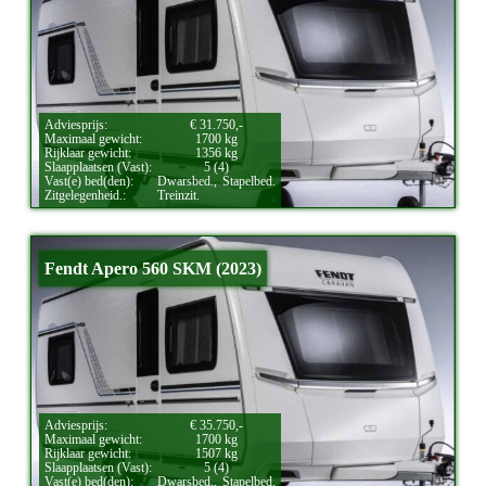
Adviesprijs:
€ 31.750,-
Maximaal gewicht:
1700 kg
Rijklaar gewicht:
1356 kg
Slaapplaatsen (Vast):
5 (4)
Vast(e) bed(den):
Dwarsbed.,
Stapelbed.
Zitgelegenheid.:
Treinzit.
Fendt Apero 560 SKM (2023)
Adviesprijs:
€ 35.750,-
Maximaal gewicht:
1700 kg
Rijklaar gewicht:
1507 kg
Slaapplaatsen (Vast):
5 (4)
Vast(e) bed(den):
Dwarsbed.,
Stapelbed.