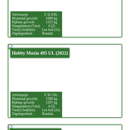
Adviesprijs:
€ 32.630,-
Maximaal gewicht:
1600 kg
Rijklaar gewicht:
1325 kg
Slaapplaatsen (Vast):
4 (2)
Vast(e) bed(den):
Los bed (2x).
Zitgelegenheid.:
Rondzit.
Hobby Maxia 495 UL (2022)
Adviesprijs:
€ 36.150,-
Maximaal gewicht:
1500 kg
Rijklaar gewicht:
1297 kg
Slaapplaatsen (Vast):
4 (2)
Vast(e) bed(den):
Los bed (2x).
Zitgelegenheid.:
Rondzit.