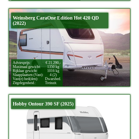
Weinsberg CaraOne Edition Hot 420 QD
(2022)
Adviesprijs:
€ 21.290,-
Maximaal gewicht:
1350 kg
Rijklaar gewicht:
1016 kg
Slaapplaatsen (Vast):
4 (2)
Vast(e) bed(den):
Dwarsbed.
Zitgelegenheid.:
Treinzit.
Hobby Ontour 390 SF (2025)