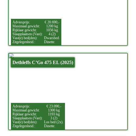
Adviesprijs:
€ 20.690,-
Maximaal gewicht:
1200 kg
Rijklaar gewicht:
1056 kg
Slaapplaatsen (Vast):
4 (2)
Vast(e) bed(den):
Dwarsbed.
Zitgelegenheid.:
Dinette.
Dethleffs C’Go 475 EL (2025)
Adviesprijs:
€ 23.090,-
Maximaal gewicht:
1300 kg
Rijklaar gewicht:
1193 kg
Slaapplaatsen (Vast):
3 (2)
Vast(e) bed(den):
Los bed (2x).
Zitgelegenheid.:
Dinette.