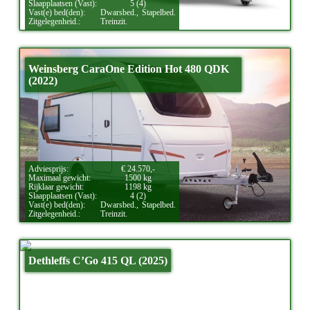
Slaapplaatsen (Vast):
5 (4)
Vast(e) bed(den):
Dwarsbed.,
Stapelbed.
Zitgelegenheid.:
Treinzit.
Weinsberg CaraOne Edition Hot 480 QDK
(2022)
Adviesprijs:
€ 24.570,-
Maximaal gewicht:
1500 kg
Rijklaar gewicht:
1198 kg
Slaapplaatsen (Vast):
4 (2)
Vast(e) bed(den):
Dwarsbed.,
Stapelbed.
Zitgelegenheid.:
Treinzit.
Dethleffs C’Go 415 QL (2025)