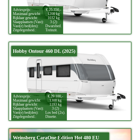
Adviesprijs:
€ 25.350,-
Maximaal gewicht:
1200 kg
Rijklaar gewicht:
1032 kg
Slaapplaatsen (Vast):
3 (2)
Vast(e) bed(den):
Dwarsbed.
Zitgelegenheid.:
Treinzit.
Hobby Ontour 460 DL (2025)
Adviesprijs:
€ 29.100,-
Maximaal gewicht:
1300 kg
Rijklaar gewicht:
1193 kg
Slaapplaatsen (Vast):
3 (2)
Vast(e) bed(den):
Los bed (2x).
Zitgelegenheid.:
Dinette.
Weinsberg CaraOne Edition Hot 480 EU