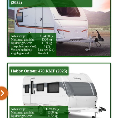
(2022)
Adviesprijs:
€ 24.380,-
Maximaal gewicht:
1500 kg
Rijklaar gewicht:
1196 kg
Slaapplaatsen (Vast):
4 (2)
Vast(e) bed(den):
Los bed (2x).
Zitgelegenheid.:
Rondzit.
Hobby Ontour 470 KMF (2025)
Adviesprijs:
€ 29.350,-
Maximaal gewicht:
1350 kg
Rijklaar gewicht:
1172 kg