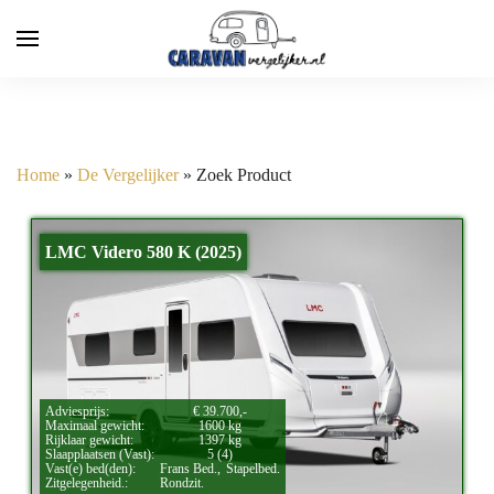
Home
»
De Vergelijker
»
Zoek Product
LMC Videro 580 K (2025)
Adviesprijs:
€ 39.700,-
Maximaal gewicht:
1600 kg
Rijklaar gewicht:
1397 kg
Slaapplaatsen (Vast):
5 (4)
Vast(e) bed(den):
Frans Bed.,
Stapelbed.
Zitgelegenheid.:
Rondzit.