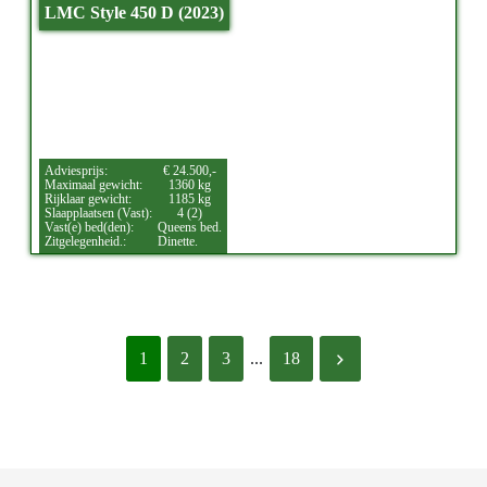
LMC Style 450 D (2023)
Adviesprijs:
€ 24.500,-
Maximaal gewicht:
1360 kg
Rijklaar gewicht:
1185 kg
Slaapplaatsen (Vast):
4 (2)
Vast(e) bed(den):
Queens bed.
Zitgelegenheid.:
Dinette.
1
2
3
...
18