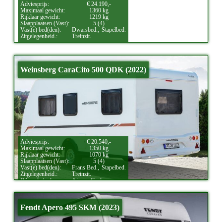
Adviesprijs:
€ 24.190,-
Maximaal gewicht:
1360 kg
Rijklaar gewicht:
1219 kg
Slaapplaatsen (Vast):
5 (4)
Vast(e) bed(den):
Dwarsbed.,
Stapelbed.
Zitgelegenheid.:
Treinzit.
Weinsberg CaraCito 500 QDK (2022)
Adviesprijs:
€ 20.540,-
Maximaal gewicht:
1350 kg
Rijklaar gewicht:
1070 kg
Slaapplaatsen (Vast):
5 (4)
Vast(e) bed(den):
Frans Bed.,
Stapelbed.
Zitgelegenheid.:
Treinzit.
Bijzonderheden:
Airco.,
Gasloos.
Fendt Apero 495 SKM (2023)