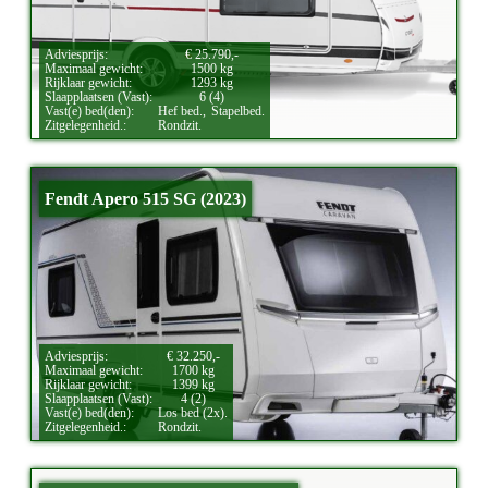
Adviesprijs:
€ 25.790,-
Maximaal gewicht:
1500 kg
Rijklaar gewicht:
1293 kg
Slaapplaatsen (Vast):
6 (4)
Vast(e) bed(den):
Hef bed.,
Stapelbed.
Zitgelegenheid.:
Rondzit.
Fendt Apero 515 SG (2023)
Adviesprijs:
€ 32.250,-
Maximaal gewicht:
1700 kg
Rijklaar gewicht:
1399 kg
Slaapplaatsen (Vast):
4 (2)
Vast(e) bed(den):
Los bed (2x).
Zitgelegenheid.:
Rondzit.