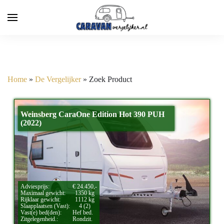
Home
»
De Vergelijker
»
Zoek Product
Weinsberg CaraOne Edition Hot 390 PUH
(2022)
Adviesprijs:
€ 24.450,-
Maximaal gewicht:
1350 kg
Rijklaar gewicht:
1112 kg
Slaapplaatsen (Vast):
4 (2)
Vast(e) bed(den):
Hef bed.
Zitgelegenheid.:
Rondzit.