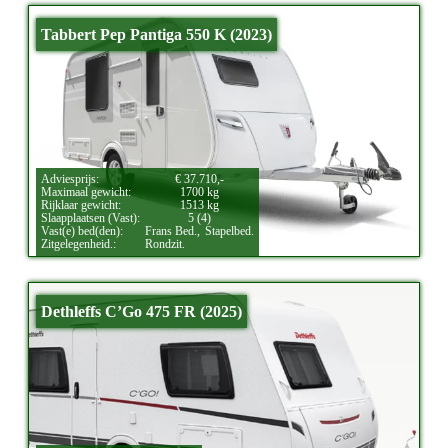
Tabbert Pep Pantiga 550 K (2023)
Adviesprijs:
€ 37.710,-
Maximaal gewicht:
1700 kg
Rijklaar gewicht:
1513 kg
Slaapplaatsen (Vast):
5 (4)
Vast(e) bed(den):
Frans Bed.,
Stapelbed.
Zitgelegenheid.:
Rondzit.
Dethleffs C’Go 475 FR (2025)