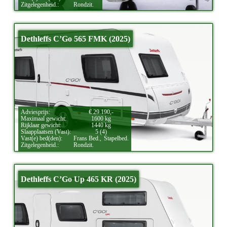
Zitgelegenheid.:
Rondzit.
Dethleffs C’Go 565 FMK (2025)
Adviesprijs:
€ 29.190,-
Maximaal gewicht:
1600 kg
Rijklaar gewicht:
1440 kg
Slaapplaatsen (Vast):
5 (4)
Vast(e) bed(den):
Frans Bed.,
Stapelbed.
Zitgelegenheid.:
Rondzit.
Dethleffs C’Go Up 465 KR (2025)