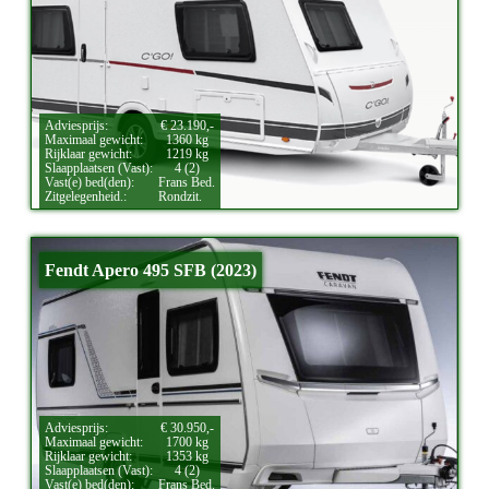
Adviesprijs:
€ 23.190,-
Maximaal gewicht:
1360 kg
Rijklaar gewicht:
1219 kg
Slaapplaatsen (Vast):
4 (2)
Vast(e) bed(den):
Frans Bed.
Zitgelegenheid.:
Rondzit.
Fendt Apero 495 SFB (2023)
Adviesprijs:
€ 30.950,-
Maximaal gewicht:
1700 kg
Rijklaar gewicht:
1353 kg
Slaapplaatsen (Vast):
4 (2)
Vast(e) bed(den):
Frans Bed.