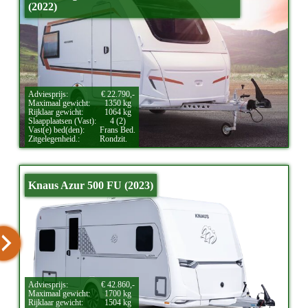
(2022)
Adviesprijs:
€ 22.790,-
Maximaal gewicht:
1350 kg
Rijklaar gewicht:
1064 kg
Slaapplaatsen (Vast):
4 (2)
Vast(e) bed(den):
Frans Bed.
Zitgelegenheid.:
Rondzit.
Knaus Azur 500 FU (2023)
Adviesprijs:
€ 42.860,-
Maximaal gewicht:
1700 kg
Rijklaar gewicht:
1504 kg