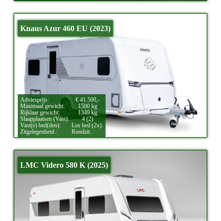
Knaus Azur 460 EU (2023)
Adviesprijs:
€ 41.500,-
Maximaal gewicht:
1500 kg
Rijklaar gewicht:
1349 kg
Slaapplaatsen (Vast):
4 (2)
Vast(e) bed(den):
Los bed (2x).
Zitgelegenheid.:
Rondzit.
LMC Videro 580 K (2025)