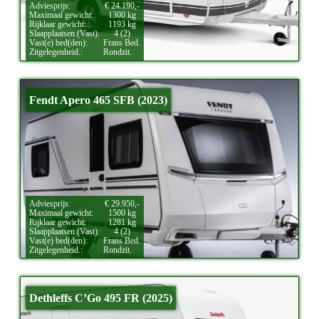
Adviesprijs:
€ 24.190,-
Maximaal gewicht:
1300 kg
Rijklaar gewicht:
1193 kg
Slaapplaatsen (Vast):
4 (2)
Vast(e) bed(den):
Frans Bed.
Zitgelegenheid.:
Rondzit.
Fendt Apero 465 SFB (2023)
Adviesprijs:
€ 29.950,-
Maximaal gewicht:
1500 kg
Rijklaar gewicht:
1281 kg
Slaapplaatsen (Vast):
4 (2)
Vast(e) bed(den):
Frans Bed.
Zitgelegenheid.:
Rondzit.
Dethleffs C’Go 495 FR (2025)