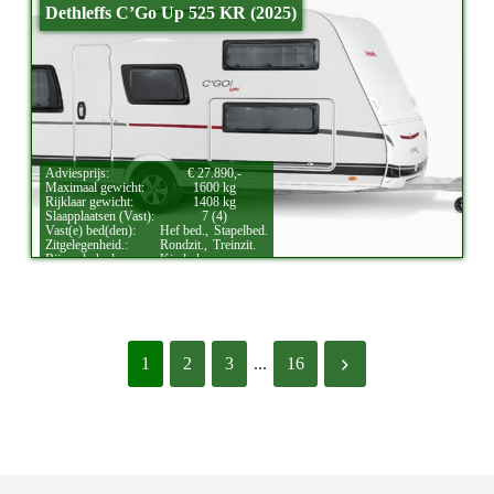
Dethleffs C’Go Up 525 KR (2025)
Adviesprijs:
€ 27.890,-
Maximaal gewicht:
1600 kg
Rijklaar gewicht:
1408 kg
Slaapplaatsen (Vast):
7 (4)
Vast(e) bed(den):
Hef bed.,
Stapelbed.
Zitgelegenheid.:
Rondzit.,
Treinzit.
Bijzonderheden:
Kinderkamer.
1
2
3
...
16