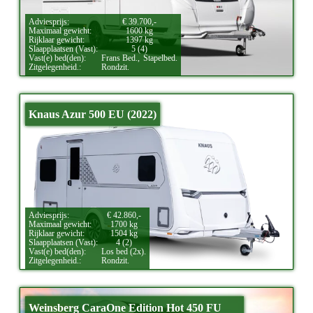
Adviesprijs:
€ 39.700,-
Maximaal gewicht:
1600 kg
Rijklaar gewicht:
1397 kg
Slaapplaatsen (Vast):
5 (4)
Vast(e) bed(den):
Frans Bed.,
Stapelbed.
Zitgelegenheid.:
Rondzit.
Knaus Azur 500 EU (2022)
Adviesprijs:
€ 42.860,-
Maximaal gewicht:
1700 kg
Rijklaar gewicht:
1504 kg
Slaapplaatsen (Vast):
4 (2)
Vast(e) bed(den):
Los bed (2x).
Zitgelegenheid.:
Rondzit.
Weinsberg CaraOne Edition Hot 450 FU