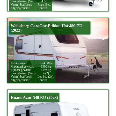
Slaapplaatsen (Vast):
4 (2)
Vast(e) bed(den):
Frans Bed.
Zitgelegenheid.:
Rondzit.
Weinsberg CaraOne Edition Hot 480 EU
(2022)
Adviesprijs:
€ 24.380,-
Maximaal gewicht:
1500 kg
Rijklaar gewicht:
1196 kg
Slaapplaatsen (Vast):
4 (2)
Vast(e) bed(den):
Los bed (2x).
Zitgelegenheid.:
Rondzit.
Knaus Azur 540 EU (2023)