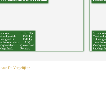
iesprijs:
€ 27.700,-
Adviesprijs
imaal gewicht:
1500 kg
Maximaal g
klaar gewicht:
1346 kg
Rijklaar ge
applaatsen (Vast):
4 (2)
Slaapplaats
t(e) bed(den):
Queens bed.
Vast(e) bed
gelegenheid.:
Rondzit.
Zitgelegenh
naar De Vergelijker