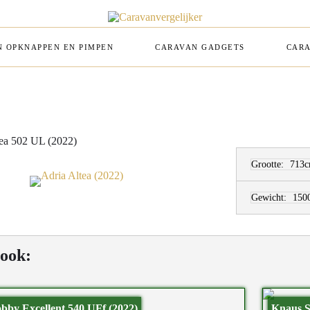
 OPKNAPPEN EN PIMPEN
CARAVAN GADGETS
CARA
tea 502 UL (2022)
Grootte:
713c
Gewicht:
150
 ook:
bby Excellent 540 UFf (2022)
Knaus S