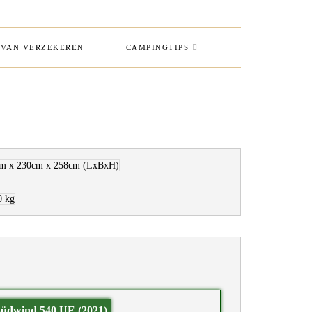
VAN VERZEKEREN
CAMPINGTIPS
m x 230cm x 258cm
(LxBxH)
0 kg
üdwind 540 UE (2021)