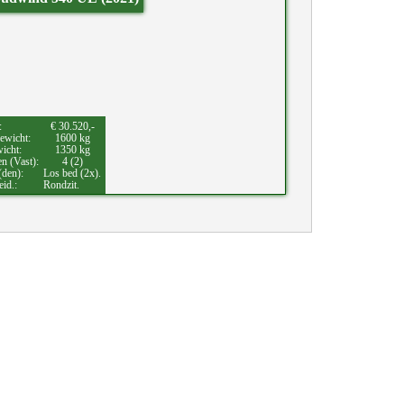
:
€ 30.520,-
ewicht:
1600 kg
wicht:
1350 kg
en (Vast):
4 (2)
(den):
Los bed (2x).
eid.:
Rondzit.