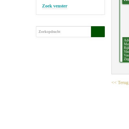
Zoek venster
Adv
Max
Rij
Sla
Vas
Zit
<< Terug 