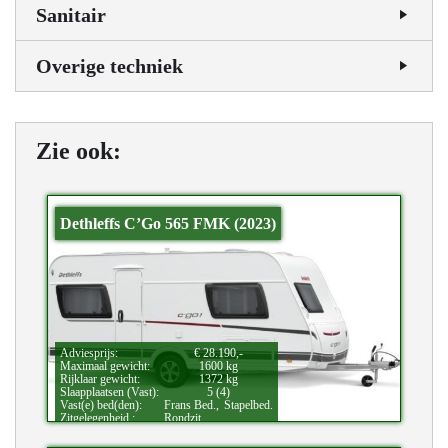
Sanitair
Overige techniek
Zie ook:
Dethleffs C’Go 565 FMK (2023)
Adviesprijs:
€ 28.190,-
Maximaal gewicht:
1600 kg
Rijklaar gewicht:
1372 kg
Slaapplaatsen (Vast):
5 (4)
Vast(e) bed(den):
Frans Bed.,
Stapelbed.
Zitgelegenheid.:
Rondzit.