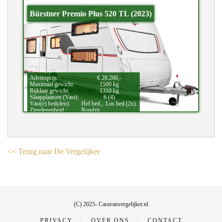
Bürstner Premio Plus 520 TL (2023)
Adviesprijs:
€ 28.260,-
Maximaal gewicht:
1500 kg
Rijklaar gewicht:
1310 kg
Slaapplaatsen (Vast):
6 (4)
Vast(e) bed(den):
Hef bed.,
Los bed (2x).
Zitgelegenheid.:
Rondzit.
<< Terug naar De Vergelijker
(C) 2025- Caravanvergelijker.nl
PRIVACY
OVER ONS
CONTACT