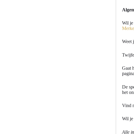
Algem
Wil je
Merk
Weet j
Twijfe
Gaat h
pagin
De spe
het on
Vind 
Wil je
Alle i