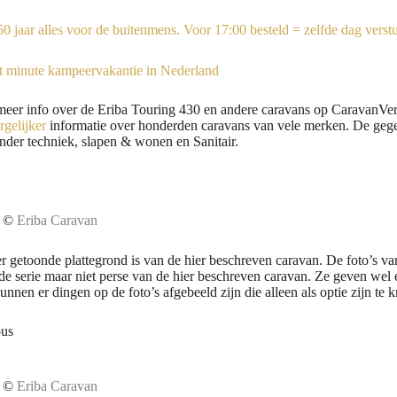
eer info over de Eriba Touring 430 en andere caravans op CaravanVerg
gelijker
informatie over honderden caravans van vele merken. De gegev
der techniek, slapen & wonen en Sanitair.
s ©
Eriba Caravan
r getoonde plattegrond is van de hier beschreven caravan. De foto’s van
de serie maar niet perse van de hier beschreven caravan. Ze geven wel
nnen er dingen op de foto’s afgebeeld zijn die alleen als optie zijn te k
ous
s ©
Eriba Caravan