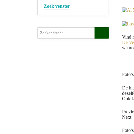
Zoek venster
Vind m
De Ver
waaron
Foto’
De hie
dezelf
Ook ku
Previ
Next
Foto’