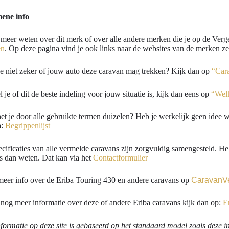
ene info
 meer weten over dit merk of over alle andere merken die je op de Verg
en
. Op deze pagina vind je ook links naar de websites van de merken zel
e niet zeker of jouw auto deze caravan mag trekken? Kijk dan op
“Car
l je of dit de beste indeling voor jouw situatie is, kijk dan eens op
“Welk
et je door alle gebruikte termen duizelen? Heb je werkelijk geen idee 
a:
Begrippenlijst
cificaties van alle vermelde caravans zijn zorgvuldig samengesteld. Hela
s dan weten. Dat kan via het
Contactformulier
meer info over de Eriba Touring 430 en andere caravans op
CaravanVe
 nog meer informatie over deze of andere Eriba caravans kijk dan op:
E
nformatie op deze site is gebaseerd op het standaard model zoals deze in