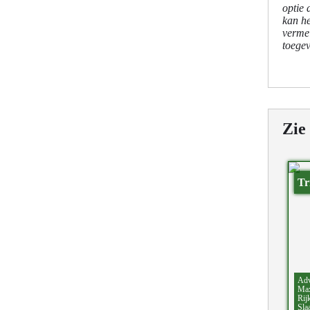
optie 
kan he
vermel
toegev
Zie
Tr
Adv
Max
Rij
Sla