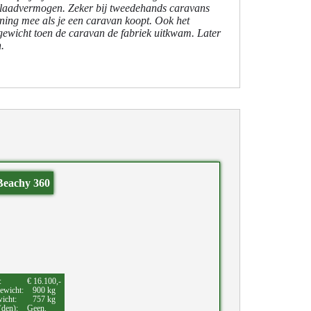
het laadvermogen. Zeker bij tweedehands caravans
kening mee als je een caravan koopt. Ook het
gewicht toen de caravan de fabriek uitkwam. Later
.
Beachy 360
:
€ 16.100,-
ewicht:
900 kg
wicht:
757 kg
(den):
Geen.