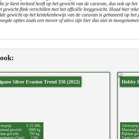
die je kiest invloed heeft op het gewicht van de caravan, dus ook op 
t gewicht flink verschillen met het officiële leeggewicht. Houd hier re
de gewicht op het kentekenbewijs van de caravan is gebaseerd op het 
oegde opties zoals een mover of airco zijn hier dus niet in meegenomen
 ook:
igano Silver Evasion Trend 350 (2022)
Hobby 
iesprijs:
€ 25.500,-
Adviesprijs
imaal gewicht:
1000 kg
Maximaal g
klaar gewicht:
795 kg
Rijklaar ge
applaatsen (Vast):
2 (0)
Vast(e) bed