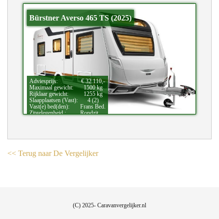
Bürstner Averso 465 TS (2025)
Adviesprijs:
€ 32.110,-
Maximaal gewicht:
1500 kg
Rijklaar gewicht:
1255 kg
Slaapplaatsen (Vast):
4 (2)
Vast(e) bed(den):
Frans Bed.
Zitgelegenheid.:
Rondzit.
<< Terug naar De Vergelijker
(C) 2025- Caravanvergelijker.nl