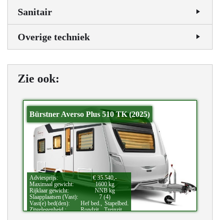
Sanitair
Overige techniek
Zie ook:
Bürstner Averso Plus 510 TK (2025)
Adviesprijs:
€ 35.540,-
Maximaal gewicht:
1600 kg
Rijklaar gewicht:
NNB kg
Slaapplaatsen (Vast):
7 (4)
Vast(e) bed(den):
Hef bed.,
Stapelbed.
Zitgelegenheid.:
Rondzit.,
Treinzit.
Bijzonderheden:
Kinderkamer.