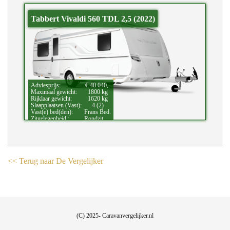
Tabbert Vivaldi 560 TDL 2,5 (2022)
Adviesprijs:
€ 40.040,-
Maximaal gewicht:
1800 kg
Rijklaar gewicht:
1620 kg
Slaapplaatsen (Vast):
4 (2)
Vast(e) bed(den):
Frans Bed.
Zitgelegenheid.:
Rondzit.
<< Terug naar De Vergelijker
(C) 2025- Caravanvergelijker.nl