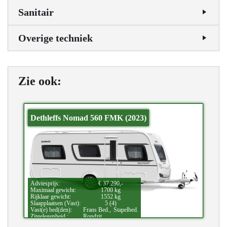
Sanitair
Overige techniek
Zie ook:
Dethleffs Nomad 560 FMK (2023)
Adviesprijs:
€ 37.290,-
Maximaal gewicht:
1700 kg
Rijklaar gewicht:
1552 kg
Slaapplaatsen (Vast):
5 (4)
Vast(e) bed(den):
Frans Bed.,
Stapelbed.
Zitgelegenheid.:
Rondzit.