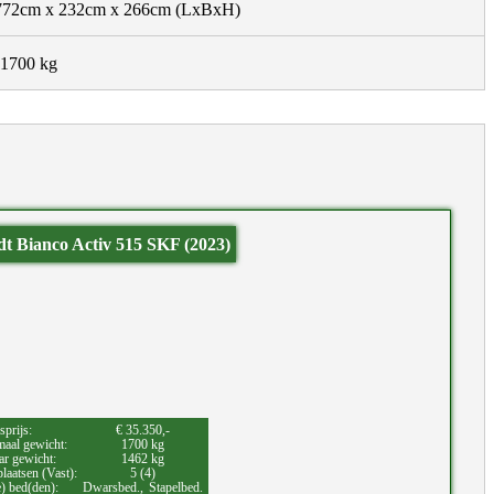
772cm x 232cm x 266cm
(LxBxH)
1700 kg
dt Bianco Activ 515 SKF (2023)
sprijs:
€ 35.350,-
aal gewicht:
1700 kg
ar gewicht:
1462 kg
laatsen (Vast):
5 (4)
e) bed(den):
Dwarsbed.,
Stapelbed.