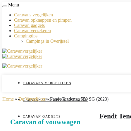
Menu
Caravans vergelijken
Caravan opknappen en pimpen
Caravan gadgets
Caravan verzekeren
Campingtips
Campings in Overijssel
CARAVANS VERGELIJKEN
Home
»
De Vergelijker
»
Fendt Tendenza 550 SG (2023)
CARAVAN OPKNAPPEN EN PIMPEN
Fendt Ten
CARAVAN GADGETS
Caravan of vouwwagen