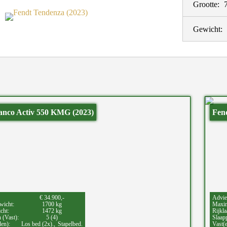
Grootte:
Gewicht:
anco Activ 550 KMG (2023)
Fen
€ 34.900,-
Advie
wicht:
1700 kg
Maxim
cht:
1472 kg
Rijkla
 (Vast):
5 (4)
Slaapp
den):
Los bed (2x).,
Stapelbed.
Vast(