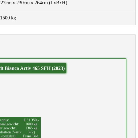
727cm x 230cm x 264cm
(LxBxH)
1500 kg
dt Bianco Activ 465 SFH (2023)
sprijs:
€ 31.350,-
aal gewicht:
1600 kg
ar gewicht:
1365 kg
laatsen (Vast):
3 (2)
e) bed(den):
Frans Bed.