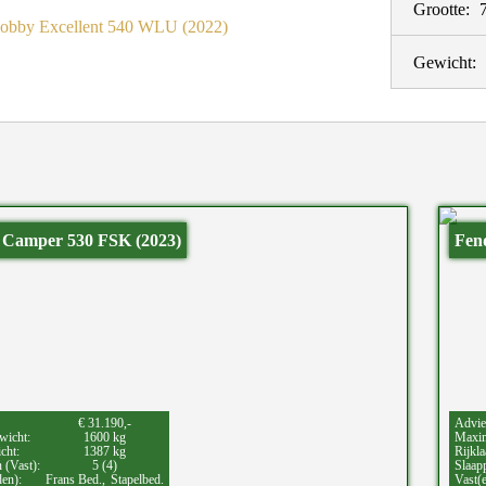
Grootte:
Gewicht:
s Camper 530 FSK (2023)
Fen
€ 31.190,-
Advie
wicht:
1600 kg
Maxim
cht:
1387 kg
Rijkla
 (Vast):
5 (4)
Slaapp
den):
Frans Bed.,
Stapelbed.
Vast(