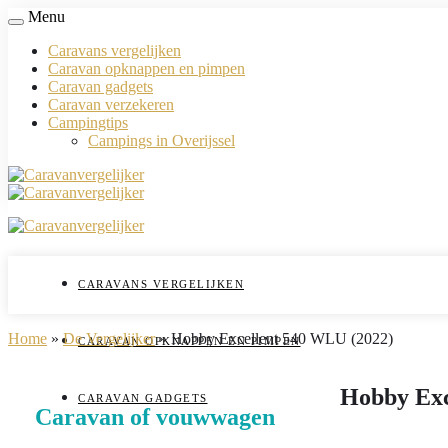
Menu
Caravans vergelijken
Caravan opknappen en pimpen
Caravan gadgets
Caravan verzekeren
Campingtips
Campings in Overijssel
CARAVANS VERGELIJKEN
Home
»
De Vergelijker
»
Hobby Excellent 540 WLU (2022)
CARAVAN OPKNAPPEN EN PIMPEN
Hobby Exc
CARAVAN GADGETS
Caravan of vouwwagen