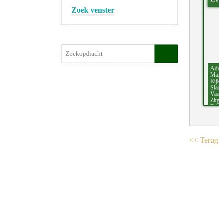
Zoek venster
Adv
Max
Rij
Sla
Vas
Zit
Bij
<< Terug 