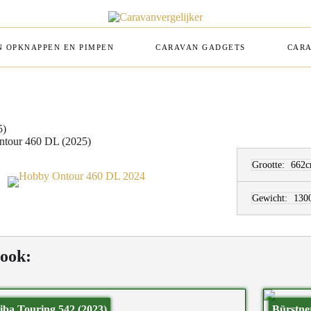
 OPKNAPPEN EN PIMPEN
CARAVAN GADGETS
CARA
5)
tour 460 DL (2025)
Grootte:
662c
Gewicht:
130
 ook:
iba Touring 542 (2023)
Bürstne