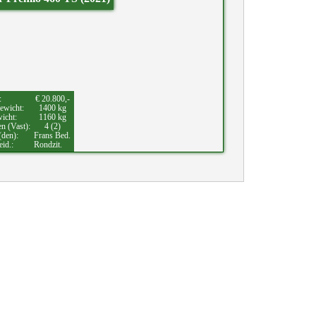
:
€ 20.800,-
ewicht:
1400 kg
wicht:
1160 kg
en (Vast):
4 (2)
(den):
Frans Bed.
eid.:
Rondzit.