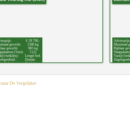
iesprijs:
€ 29.790,-
Adviesprijs
imaal gewicht:
1300 kg
Maximaal g
klaar gewicht:
985 kg
Rijklaar ge
applaatsen (Vast):
3 (2)
Slaapplaats
t(e) bed(den):
Lengte bed.
Vast(e) bed
gelegenheid.:
Dinette.
Zitgelegenh
zonderheden:
Hefdak.
naar De Vergelijker