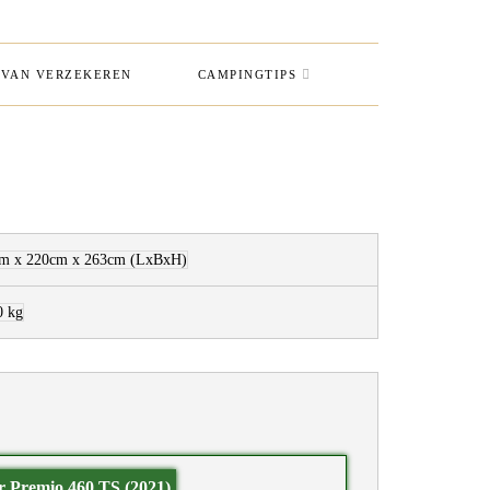
VAN VERZEKEREN
CAMPINGTIPS
m x 220cm x 263cm
(LxBxH)
0 kg
r Premio 460 TS (2021)