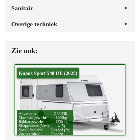
Sanitair
Overige techniek
Zie ook:
Knaus Sport 540 UE (2025)
Adviesprijs:
€ 28.330,-
Maximaal gewicht:
1400kg
Rijklaar gewicht:
1330 kg
Slaapplaatsen (Vast):
4 (5)
Vast(e) bed(den):
Los bed (2x).
Zitgelegenheid.:
Rondzit.