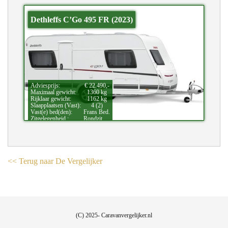
Dethleffs C’Go 495 FR (2023)
Adviesprijs:
€ 22.490,-
Maximaal gewicht:
1360 kg
Rijklaar gewicht:
1162 kg
Slaapplaatsen (Vast):
4 (2)
Vast(e) bed(den):
Frans Bed.
Zitgelegenheid.:
Rondzit.
<< Terug naar De Vergelijker
(C) 2025- Caravanvergelijker.nl