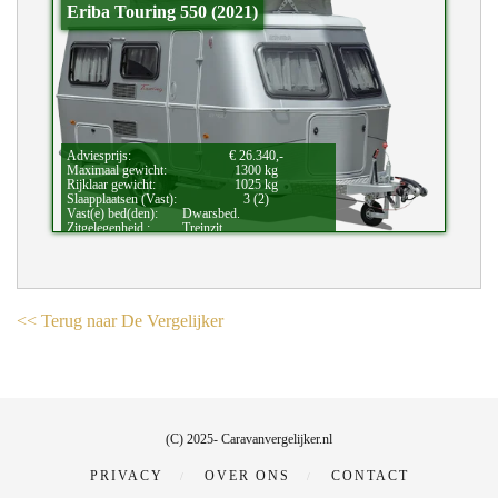
Eriba Touring 550 (2021)
Adviesprijs:
€ 26.340,-
Maximaal gewicht:
1300 kg
Rijklaar gewicht:
1025 kg
Slaapplaatsen (Vast):
3 (2)
Vast(e) bed(den):
Dwarsbed.
Zitgelegenheid.:
Treinzit.
Bijzonderheden:
Vloerverwarming.,
Hefdak.
<< Terug naar De Vergelijker
(C) 2025- Caravanvergelijker.nl
PRIVACY
OVER ONS
CONTACT