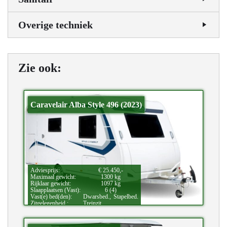
Overige techniek
Zie ook:
Caravelair Alba Style 496 (2023)
Adviesprijs:
€ 25.450,-
Maximaal gewicht:
1300 kg
Rijklaar gewicht:
1097 kg
Slaapplaatsen (Vast):
6 (4)
Vast(e) bed(den):
Dwarsbed.,
Stapelbed.
Zitgelegenheid.:
Treinzit.
Bijzonderheden:
Douche.