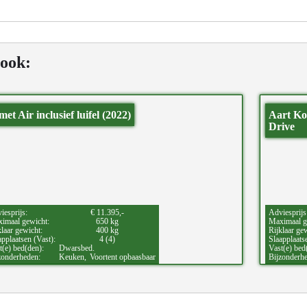
 ook:
met Air inclusief luifel (2022)
Aart Ko
Drive
iesprijs:
€ 11.395,-
Adviesprijs
imaal gewicht:
650 kg
Maximaal g
klaar gewicht:
400 kg
Rijklaar ge
applaatsen (Vast):
4 (4)
Slaapplaats
t(e) bed(den):
Dwarsbed.
Vast(e) bed
zonderheden:
Keuken,
Voortent opbaasbaar
Bijzonderh