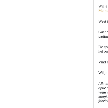
Wil je
Merk
Weet 
Gaat h
pagin
De spe
het on
Vind 
Wil j
Alle i
optie 
vouwwa
koopt
fabrie