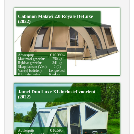
Cabanon Malawi 2.0 Royale DeLuxe
(2022)
Adviesprijs:
€ 10.399,-
Maximaal gewicht:
750 kg
Rijklaar gewicht:
341 kg
Slaapplaatsen (Vast):
2 (2)
Vast(e) bed(den):
Lengte bed.
Bijzonderheden:
Keuken
Jamet Duo Luxe XL inclusief voortent
(2022)
Adviesprijs:
€ 10.595,-