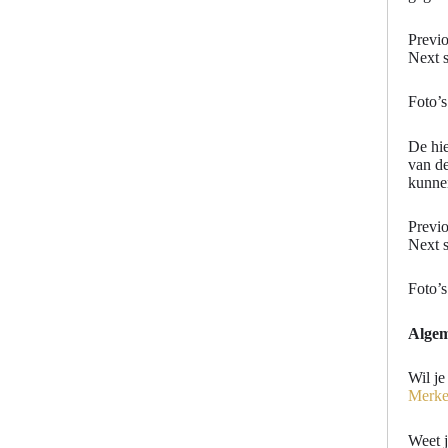
Previo
Next s
Foto’
De hie
van de
kunnen
Previo
Next s
Foto’
Algem
Wil je
Merk
Weet 