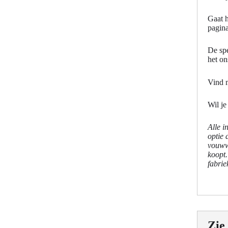
Gaat h
pagin
De spe
het on
Vind 
Wil j
Alle i
optie 
vouwwa
koopt
fabrie
Zie