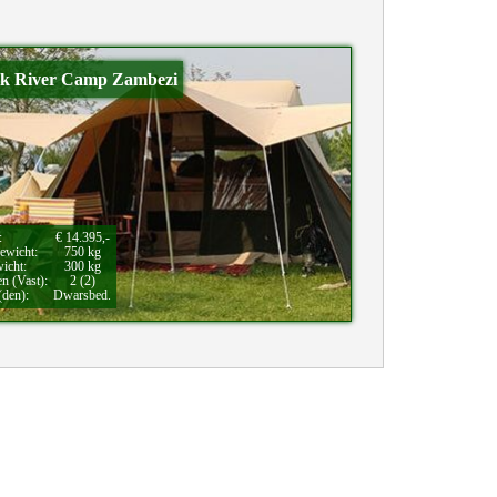
ok River Camp Zambezi
:
€ 14.395,-
ewicht:
750 kg
wicht:
300 kg
en (Vast):
2 (2)
(den):
Dwarsbed.