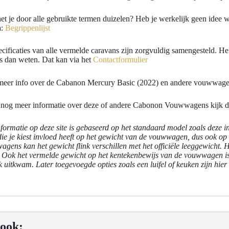
et je door alle gebruikte termen duizelen? Heb je werkelijk geen idee 
a:
Begrippenlijst
cificaties van alle vermelde caravans zijn zorgvuldig samengesteld. Hela
s dan weten. Dat kan via het
Contactformulier
meer info over de Cabanon Mercury Basic (2022) en andere vouwwag
e nog meer informatie over deze of andere Cabonon Vouwwagens kijk 
nformatie op deze site is gebaseerd op het standaard model zoals deze in
die je kiest invloed heeft op het gewicht van de vouwwagen, dus ook o
gens kan het gewicht flink verschillen met het officiële leeggewicht.
. Ook het vermelde gewicht op het kentekenbewijs van de vouwwagen i
k uitkwam. Later toegevoegde opties zoals een luifel of keuken zijn hie
 ook: