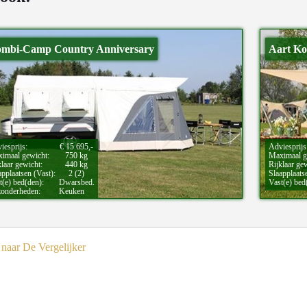
mbi-Camp Country Anniversary
Aart K
iesprijs:
€ 15.695,-
Adviesprijs
imaal gewicht:
750 kg
Maximaal g
klaar gewicht:
440 kg
Rijklaar ge
applaatsen (Vast):
2 (2)
Slaapplaats
t(e) bed(den):
Dwarsbed.
Vast(e) bed
zonderheden:
Keuken
naar De Vergelijker