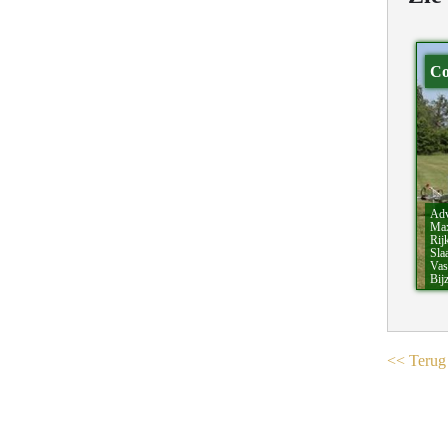
Co
Adv
Max
Rij
Sla
Vas
Bij
<< Terug 