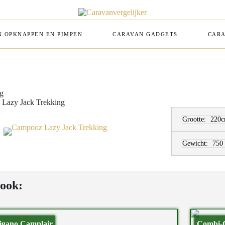
 OPKNAPPEN EN PIMPEN
CARAVAN GADGETS
CARA
g
Lazy Jack Trekking
Grootte:
220
Gewicht:
750
 ook:
igano Camplair
Combi-