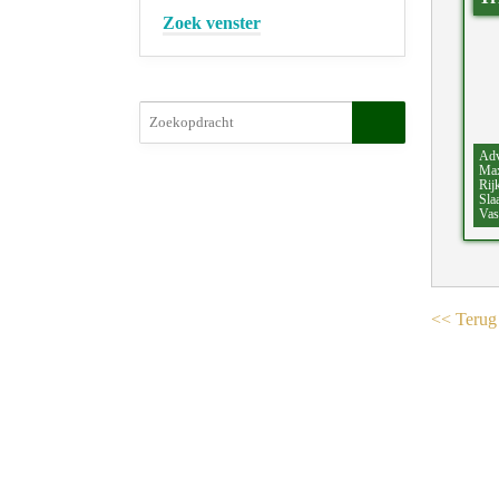
Zoek venster
Adv
Max
Rij
Sla
Vas
<< Terug 