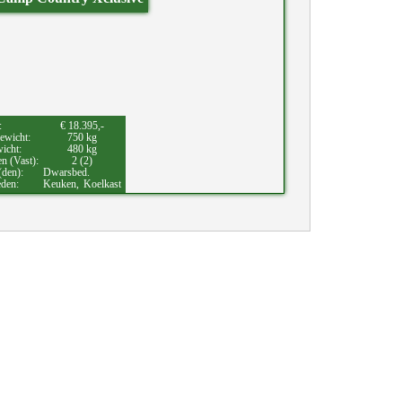
:
€ 18.395,-
ewicht:
750 kg
wicht:
480 kg
en (Vast):
2 (2)
(den):
Dwarsbed.
eden:
Keuken,
Koelkast