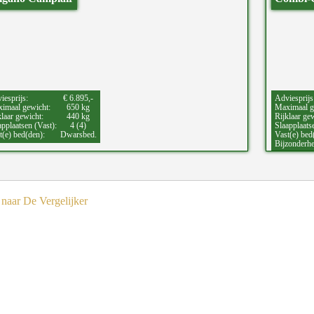
iesprijs:
€ 6.895,-
Adviesprijs
imaal gewicht:
650 kg
Maximaal g
klaar gewicht:
440 kg
Rijklaar ge
applaatsen (Vast):
4 (4)
Slaapplaats
t(e) bed(den):
Dwarsbed.
Vast(e) bed
Bijzonderh
naar De Vergelijker