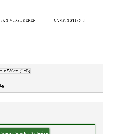
VAN VERZEKEREN
CAMPINGTIPS
cm x 580cm
(LxB)
 kg
Camp Country Xclusive