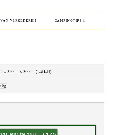
VAN VERZEKEREN
CAMPINGTIPS
m x 220cm x 260cm
(LxBxH)
0 kg
rg CaraCito 470 EU (2022)