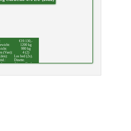
:
€19.130,-
ewicht:
1200 kg
wicht:
980 kg
en (Vast):
4 (2)
(den):
Los bed (2x).
eid.:
Dinette.
eden:
Airco.,
Gasloos.