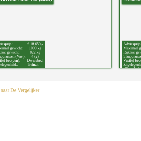
iesprijs:
€ 18.650,-
Adviesprijs
imaal gewicht:
1000 kg
Maximaal g
klaar gewicht:
822 kg
Rijklaar ge
applaatsen (Vast):
4 (2)
Slaapplaats
t(e) bed(den):
Dwarsbed.
Vast(e) bed
gelegenheid.:
Treinzit.
Zitgelegenh
Bijzonderh
naar De Vergelijker