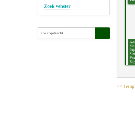
Zoek venster
Adv
Max
Rij
Sla
Vas
Zit
<< Terug 