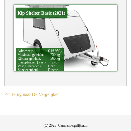
Kip Shelter Basic (2021)
Adviesprijs:
€ 16.950,-
Maximaal gewicht:
750 kg
Rijklaar gewicht:
560 kg
Slaapplaatsen (Vast):
2 (0)
Vast(e) bed(den):
Geen.
Zitgelegenheid.:
Dinette.
Bijzonderheden:
Hefdak.
<< Terug naar De Vergelijker
(C) 2025- Caravanvergelijker.nl