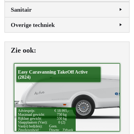
Sanitair
Overige techniek
Zie ook:
Easy Caravanning TakeOff Active
(2024)
Adviesprijs:
€ 18.995,-
Maximaal gewicht:
750 kg
Rijklaar gewicht:
550 kg
Slaapplaatsen (Vast):
0 (2)
Vast(e) bed(den):
Geen.
Zitgelegenheid.:
Dinette.,
Zitbank.