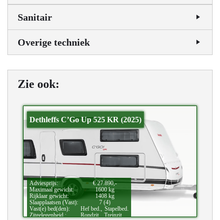
Sanitair
Overige techniek
Zie ook:
Dethleffs C’Go Up 525 KR (2025)
Adviesprijs:
€ 27.890,-
Maximaal gewicht:
1600 kg
Rijklaar gewicht:
1408 kg
Slaapplaatsen (Vast):
7 (4)
Vast(e) bed(den):
Hef bed.,
Stapelbed.
Zitgelegenheid.:
Rondzit.,
Treinzit.