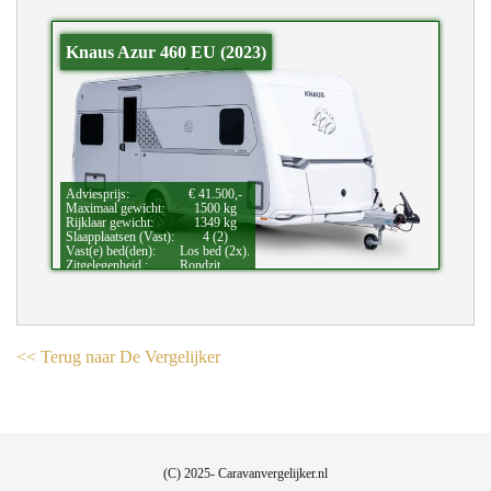
Bijzonderheden:
Kinderkamer.
Knaus Azur 460 EU (2023)
Adviesprijs:
€ 41.500,-
Maximaal gewicht:
1500 kg
Rijklaar gewicht:
1349 kg
Slaapplaatsen (Vast):
4 (2)
Vast(e) bed(den):
Los bed (2x).
Zitgelegenheid.:
Rondzit.
<< Terug naar De Vergelijker
(C) 2025- Caravanvergelijker.nl