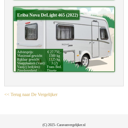
Eriba Nova DeLight 465 (2022)
Adviesprijs:
€ 27.750,-
Maximaal gewicht:
1500 kg
Rijklaar gewicht:
1125 kg
Slaapplaatsen (Vast):
3 (2)
Vast(e) bed(den):
Frans Bed.
Zitgelegenheid.:
Dinette.
<< Terug naar De Vergelijker
(C) 2025- Caravanvergelijker.nl