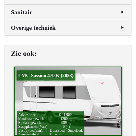
Sanitair
Overige techniek
Zie ook:
LMC Sassino 470 K (2023)
Adviesprijs:
€ 21.900,-
Maximaal gewicht:
1200 kg
Rijklaar gewicht:
989 kg
Slaapplaatsen (Vast):
6 (4)
Vast(e) bed(den):
Dwarsbed.,
Stapelbed.
Zitgelegenheid.:
Dinette.