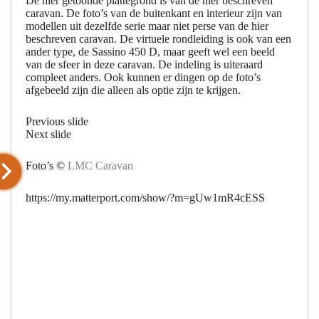
De hier getoonde plattegrond is van de hier beschreven
caravan. De foto’s van de buitenkant en interieur zijn van
modellen uit dezelfde serie maar niet perse van de hier
beschreven caravan. De virtuele rondleiding is ook van een
ander type, de Sassino 450 D, maar geeft wel een beeld
van de sfeer in deze caravan. De indeling is uiteraard
compleet anders. Ook kunnen er dingen op de foto’s
afgebeeld zijn die alleen als optie zijn te krijgen.
Previous slide
Next slide
Foto’s ©
LMC Caravan
https://my.matterport.com/show/?m=gUw1mR4cESS