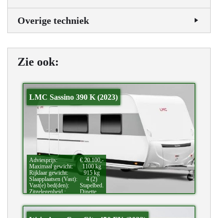
Overige techniek
Zie ook:
LMC Sassino 390 K (2023)
Adviesprijs:
€ 20.100,-
Maximaal gewicht:
1100 kg
Rijklaar gewicht:
915 kg
Slaapplaatsen (Vast):
4 (2)
Vast(e) bed(den):
Stapelbed.
Zitgelegenheid.:
Dinette.