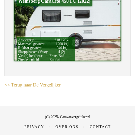
Weinsberg CaraCito 450 FU (2022)
Adviesprijs:
€18.120,-
Maximaal gewicht:
1200 kg
Rijklaar gewicht:
940 kg
Slaapplaatsen (Vast):
4 (2)
Vast(e) bed(den):
Frans Bed.
Zitgelegenheid.:
Rondzit.
Bijzonderheden:
Airco.,
Gasloos.
<< Terug naar De Vergelijker
(C) 2025- Caravanvergelijker.nl
PRIVACY
OVER ONS
CONTACT