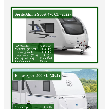
Sprite Alpine Sport 470 CF (2022)
Adviesprijs:
€ 26.795,-
Maximaal gewicht:
1350 kg
Rijklaar gewicht:
1145 kg
Slaapplaatsen (Vast):
4 (2)
Vast(e) bed(den):
Frans Bed.
Zitgelegenheid.:
Dinette.
Knaus Sport 500 FU (2021)
Adviesprijs:
€ 26.350,-