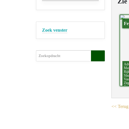
Zie
Fe
Zoek venster
Adv
Max
Rij
Sla
Vas
Zit
Bij
<< Terug 