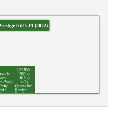
restige 650 UFf (2022)
:
€ 37.950,-
ewicht:
1900 kg
wicht:
1618 kg
en (Vast):
4 (2)
(den):
Queens bed.
eid.:
Rondzit.
eden:
Douche.