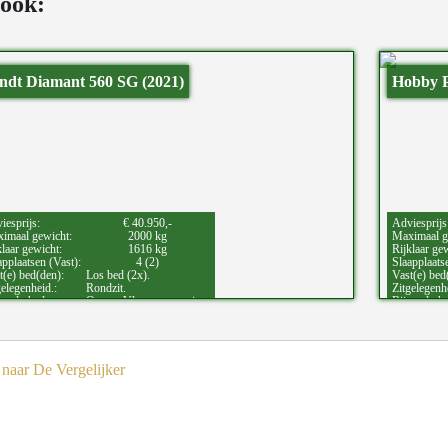
 ook:
ndt Diamant 560 SG (2021)
Hobby P
iesprijs:
€ 40.950,-
Adviesprijs
imaal gewicht:
2000 kg
Maximaal g
klaar gewicht:
1616 kg
Rijklaar ge
applaatsen (Vast):
4 (2)
Slaapplaats
t(e) bed(den):
Los bed (2x).
Vast(e) bed
gelegenheid.:
Rondzit.
Zitgelegenh
zonderheden:
Oven.,
Vloerverwarming.
Bijzonderh
naar De Vergelijker