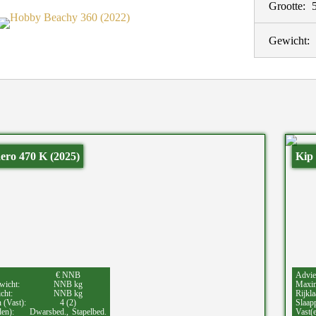
Grootte:
Gewicht:
ro 470 K (2025)
Kip
€ NNB
Advie
wicht:
NNB kg
Maxim
cht:
NNB kg
Rijkla
 (Vast):
4 (2)
Slaapp
den):
Dwarsbed.,
Stapelbed.
Vast(