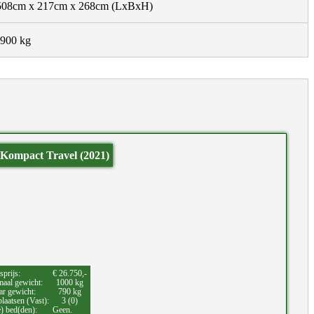
508cm x 217cm x 268cm
(LxBxH)
900 kg
 Kompact Travel (2021)
sprijs:
€ 26.750,-
aal gewicht:
1000 kg
ar gewicht:
790 kg
laatsen (Vast):
3 (0)
e) bed(den):
Geen.