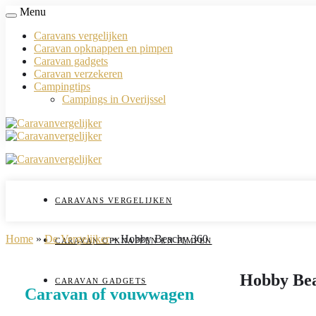
Menu
Caravans vergelijken
Caravan opknappen en pimpen
Caravan gadgets
Caravan verzekeren
Campingtips
Campings in Overijssel
CARAVANS VERGELIJKEN
Home
»
De Vergelijker
»
Hobby Beachy 360
CARAVAN OPKNAPPEN EN PIMPEN
Hobby Bea
CARAVAN GADGETS
Caravan of vouwwagen