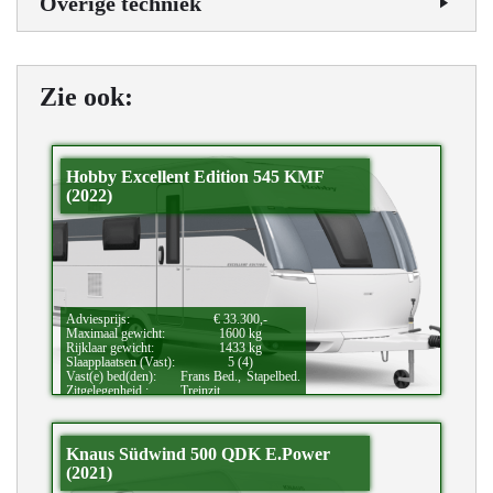
Overige techniek
Zie ook:
Hobby Excellent Edition 545 KMF
(2022)
Adviesprijs:
€ 33.300,-
Maximaal gewicht:
1600 kg
Rijklaar gewicht:
1433 kg
Slaapplaatsen (Vast):
5 (4)
Vast(e) bed(den):
Frans Bed.,
Stapelbed.
Zitgelegenheid.:
Treinzit.
Bijzonderheden:
Douche.
Knaus Südwind 500 QDK E.Power
(2021)