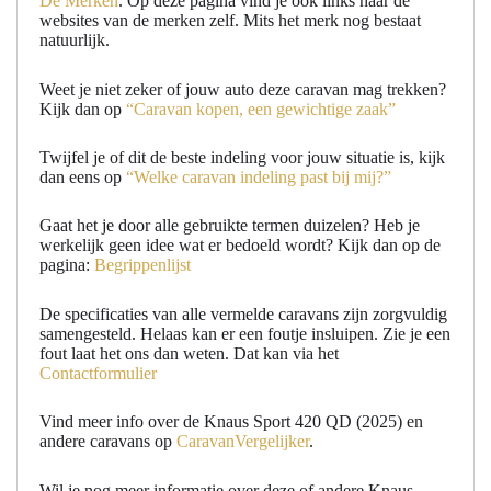
De Merken
. Op deze pagina vind je ook links naar de
websites van de merken zelf. Mits het merk nog bestaat
natuurlijk.
Weet je niet zeker of jouw auto deze caravan mag trekken?
Kijk dan op
“Caravan kopen, een gewichtige zaak”
Twijfel je of dit de beste indeling voor jouw situatie is, kijk
dan eens op
“Welke caravan indeling past bij mij?”
Gaat het je door alle gebruikte termen duizelen? Heb je
werkelijk geen idee wat er bedoeld wordt? Kijk dan op de
pagina:
Begrippenlijst
De specificaties van alle vermelde caravans zijn zorgvuldig
samengesteld. Helaas kan er een foutje insluipen. Zie je een
fout laat het ons dan weten. Dat kan via het
Contactformulier
Vind meer info over de Knaus Sport 420 QD (2025) en
andere caravans op
CaravanVergelijker
.
Wil je nog meer informatie over deze of andere Knaus