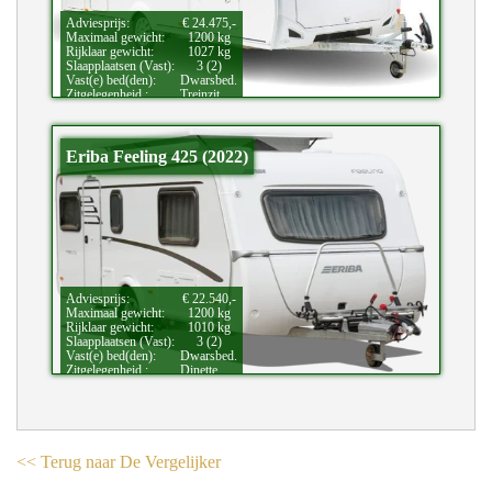
Adviesprijs:
€ 24.475,-
Maximaal gewicht:
1200 kg
Rijklaar gewicht:
1027 kg
Slaapplaatsen (Vast):
3 (2)
Vast(e) bed(den):
Dwarsbed.
Zitgelegenheid.:
Treinzit.
Bijzonderheden:
Douche.
Eriba Feeling 425 (2022)
Adviesprijs:
€ 22.540,-
Maximaal gewicht:
1200 kg
Rijklaar gewicht:
1010 kg
Slaapplaatsen (Vast):
3 (2)
Vast(e) bed(den):
Dwarsbed.
Zitgelegenheid.:
Dinette.
Bijzonderheden:
Hefdak.
<< Terug naar De Vergelijker