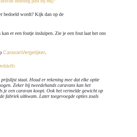
aravan indeling past bij mij?”
 er bedoeld wordt? Kijk dan op de
an er een foutje insluipen. Zie je een fout laat het ons
op
CaravanVergelijker
.
ethleffs
prijslijst staat. Houd er rekening mee dat elke optie
rmogen. Zeker bij tweedehands caravans kan het
als je een caravan koopt. Ook het vermelde gewicht op
de fabriek uitkwam. Later toegevoegde opties zoals