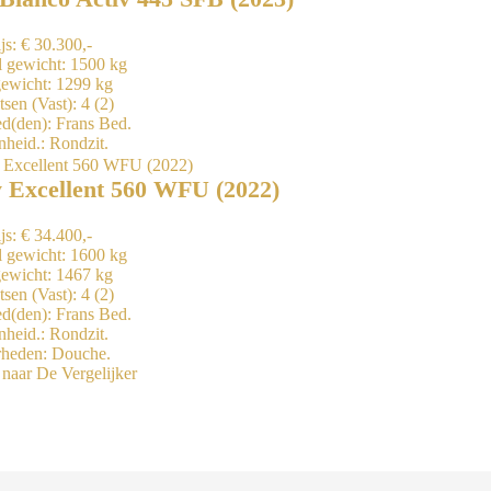
js:
€ 30.300,-
 gewicht:
1500 kg
gewicht:
1299 kg
tsen (Vast):
4 (2)
ed(den):
Frans Bed.
nheid.:
Rondzit.
 Excellent 560 WFU (2022)
js:
€ 34.400,-
 gewicht:
1600 kg
gewicht:
1467 kg
tsen (Vast):
4 (2)
ed(den):
Frans Bed.
nheid.:
Rondzit.
rheden:
Douche.
naar De Vergelijker