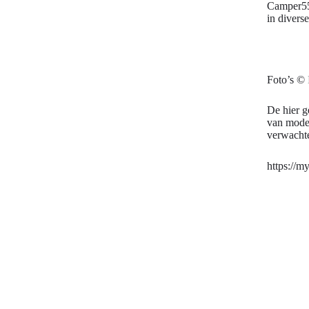
Camper55
in divers
Foto’s ©
De hier g
van model
verwachte
https://