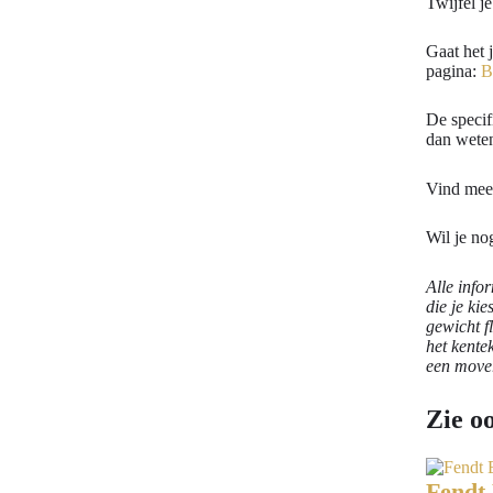
Twijfel je
Gaat het 
pagina:
B
De specif
dan weten
Vind mee
Wil je no
Alle info
die je ki
gewicht f
het kente
een mover
Zie o
Fendt 