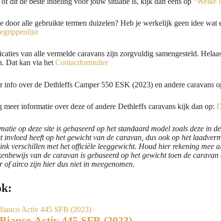
 of dit de beste indeling voor jouw situatie is, kijk dan eens op
“Welke c
je door alle gebruikte termen duizelen? Heb je werkelijk geen idee wat
egrippenlijst
icaties van alle vermelde caravans zijn zorgvuldig samengesteld. Helaas k
. Dat kan via het
Contactformulier
r info over de Dethleffs Camper 550 ESK (2023) en andere caravans 
g meer informatie over deze of andere Dethleffs caravans kijk dan op:
D
rmatie op deze site is gebaseerd op het standaard model zoals deze in de 
est invloed heeft op het gewicht van de caravan, dus ook op het laadve
link verschillen met het officiële leeggewicht. Houd hier rekening mee 
kenbewijs van de caravan is gebaseerd op het gewicht toen de caravan 
 of airco zijn hier dus niet in meegenomen.
ok:
Bianco Activ 445 SFB (2023)