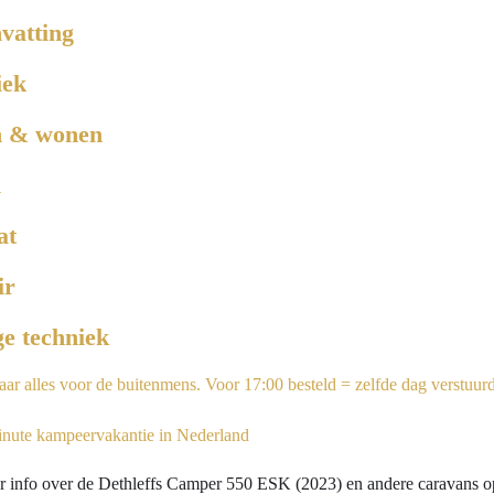
vatting
iek
n & wonen
n
at
ir
e techniek
 info over de Dethleffs Camper 550 ESK (2023) en andere caravans op