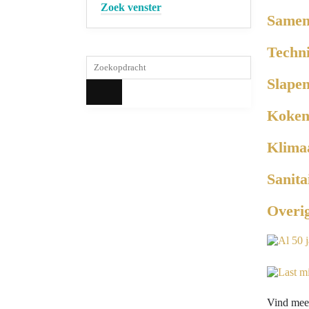
Zoek venster
Samen
Techn
Slape
Koke
Klima
Sanita
Overig
Vind meer