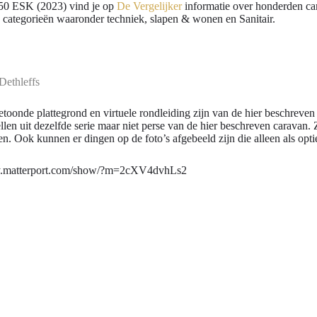
0 ESK (2023) vind je op
De Vergelijker
informatie over honderden ca
e categorieën waaronder techniek, slapen & wonen en Sanitair.
Dethleffs
etoonde plattegrond en virtuele rondleiding zijn van de hier beschreven 
len uit dezelfde serie maar niet perse van de hier beschreven caravan.
n. Ook kunnen er dingen op de foto’s afgebeeld zijn die alleen als optie 
my.matterport.com/show/?m=2cXV4dvhLs2