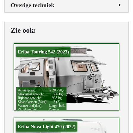
Overige techniek
Zie ook:
Eriba Touring 542 (2023)
Adviesprijs:
€ 29.790,-
Maximaal gewicht:
1300 kg
Rijklaar gewicht:
985 kg
Slaapplaatsen (Vast):
3 (2)
Vast(e) bed(den):
Lengte bed.
Zitgelegenheid.:
Dinette.
Bijzonderheden:
Hefdak.
Eriba Nova Light 470 (2022)