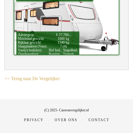
Adviesprijs:
€ 27.700,-
Maximaal gewicht:
1600 kg
Rijklaar gewicht:
1340 kg
Slaapplaatsen (Vast):
7 (4)
Vast(e) bed(den):
Hef bed.,
Stapelbed.
Zitgelegenheid.:
Rondzit.,
Treinzit.
Bijzonderheden:
Kinderkamer.
<< Terug naar De Vergelijker
(C) 2025- Caravanvergelijker.nl
PRIVACY
OVER ONS
CONTACT