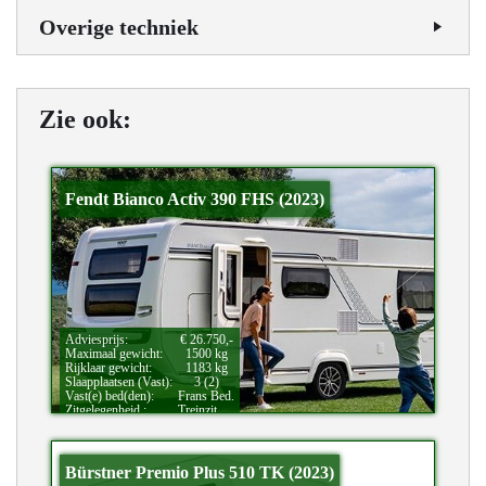
Overige techniek
Zie ook:
Fendt Bianco Activ 390 FHS (2023)
Adviesprijs:
€ 26.750,-
Maximaal gewicht:
1500 kg
Rijklaar gewicht:
1183 kg
Slaapplaatsen (Vast):
3 (2)
Vast(e) bed(den):
Frans Bed.
Zitgelegenheid.:
Treinzit.
Bürstner Premio Plus 510 TK (2023)