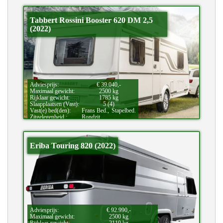
Tabbert Rossini Booster 620 DM 2,5
(2022)
Adviesprijs:
€ 39.040,-
Maximaal gewicht:
2500 kg
Rijklaar gewicht:
1785 kg
Slaapplaatsen (Vast):
5 (4)
Vast(e) bed(den):
Frans Bed.,
Stapelbed.
Zitgelegenheid.:
Rondzit.
Eriba Touring 820 (2022)
Adviesprijs:
€ 92.990,-
Maximaal gewicht:
2500 kg
Rijklaar gewicht:
2110 kg