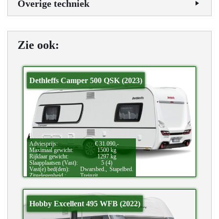
Overige techniek
Zie ook:
Dethleffs Camper 500 QSK (2023)
Adviesprijs:
€ 31.090,-
Maximaal gewicht:
1500 kg
Rijklaar gewicht:
1297 kg
Slaapplaatsen (Vast):
5 (4)
Vast(e) bed(den):
Dwarsbed.,
Stapelbed.
Zitgelegenheid.:
Treinzit.
Hobby Excellent 495 WFB (2022)