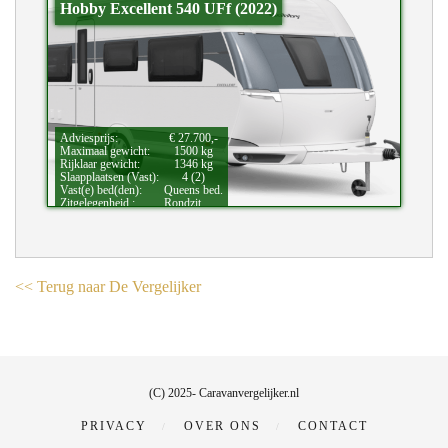
Hobby Excellent 540 UFf (2022)
Adviesprijs:
€ 27.700,-
Maximaal gewicht:
1500 kg
Rijklaar gewicht:
1346 kg
Slaapplaatsen (Vast):
4 (2)
Vast(e) bed(den):
Queens bed.
Zitgelegenheid.:
Rondzit.
<< Terug naar De Vergelijker
(C) 2025- Caravanvergelijker.nl
PRIVACY
OVER ONS
CONTACT