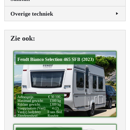
Overige techniek
Zie ook:
Fendt Bianco Selection 465 SFB (2023)
Adviesprijs:
€ 30.100,-
Maximaal gewicht:
1500 kg
Rijklaar gewicht:
1309 kg
Slaapplaatsen (Vast):
4 (2)
Vast(e) bed(den):
Frans Bed.
Zitgelegenheid.:
Rondzit.