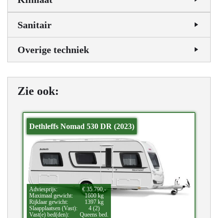
Sanitair
Overige techniek
Zie ook:
Dethleffs Nomad 530 DR (2023)
Adviesprijs:
€ 35.790,-
Maximaal gewicht:
1600 kg
Rijklaar gewicht:
1397 kg
Slaapplaatsen (Vast):
4 (2)
Vast(e) bed(den):
Queens bed.