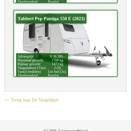
Zitgelegenheid.:
Rondzit.
Tabbert Pep Pantiga 550 E (2023)
Adviesprijs:
€ 36.380,-
Maximaal gewicht:
1700 kg
Rijklaar gewicht:
1473 kg
Slaapplaatsen (Vast):
2 (4)
Vast(e) bed(den):
Los bed (2x).
Zitgelegenheid.:
Rondzit.
<< Terug naar De Vergelijker