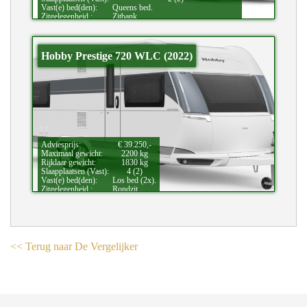
Vast(e) bed(den):
Queens bed.
Zitgelegenheid.:
Zitbank.
Bijzonderheden:
Douche.,
Oven.,
Vloeistofverwarming.
Hobby Prestige 720 WLC (2022)
Adviesprijs:
€ 39.250,-
Maximaal gewicht:
2200 kg
Rijklaar gewicht:
1830 kg
Slaapplaatsen (Vast):
4 (2)
Vast(e) bed(den):
Los bed (2x).
Zitgelegenheid.:
Rondzit.
Bijzonderheden:
Douche.
<< Terug naar De Vergelijker