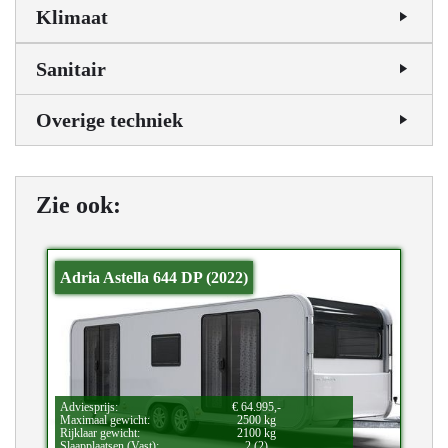
Klimaat
Sanitair
Overige techniek
Zie ook:
Adria Astella 644 DP (2022)
Adviesprijs:
€ 64.995,-
Maximaal gewicht:
2500 kg
Rijklaar gewicht:
2100 kg
Slaapplaatsen (Vast):
2 (2)