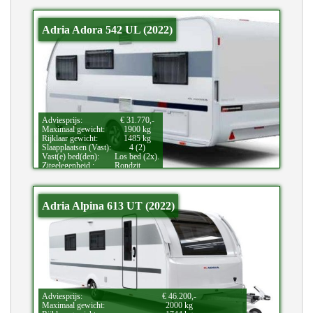
Adria Adora 542 UL (2022)
Adviesprijs:
€ 31.770,-
Maximaal gewicht:
1900 kg
Rijklaar gewicht:
1485 kg
Slaapplaatsen (Vast):
4 (2)
Vast(e) bed(den):
Los bed (2x).
Zitgelegenheid.:
Rondzit.
Bijzonderheden:
Douche.
Adria Alpina 613 UT (2022)
Adviesprijs:
€ 46.200,-
Maximaal gewicht:
2000 kg