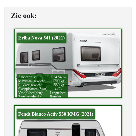
Zie ook:
Eriba Nova 541 (2021)
Adviesprijs:
€ 34.540,-
Maximaal gewicht:
1700 kg
Rijklaar gewicht:
1550 kg
Slaapplaatsen (Vast):
4 (2)
Vast(e) bed(den):
Lengte bed.
Zitgelegenheid.:
Rondzit.
Fendt Bianco Activ 550 KMG (2021)