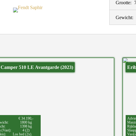
Grootte:
Gewicht:
s Camper 510 LE Avantgarde (2023)
Eri
€ 34.190,-
Advie
wicht:
1800 kg
Maxim
cht:
1398 kg
Rijkla
 (Vast):
4 (2)
Slaapp
den):
Los bed (2x).
Vast(