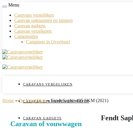
Menu
Caravans vergelijken
Caravan opknappen en pimpen
Caravan gadgets
Caravan verzekeren
Campingtips
Campings in Overijssel
CARAVANS VERGELIJKEN
Home
»
De Vergelijker
»
Fendt Saphir 495 SKM (2021)
CARAVAN OPKNAPPEN EN PIMPEN
Fendt Sap
CARAVAN GADGETS
Caravan of vouwwagen