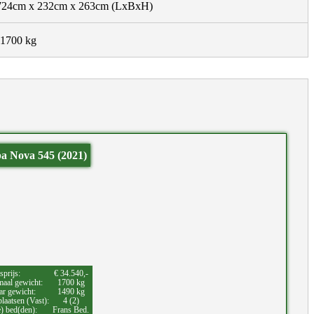
724cm x 232cm x 263cm
(LxBxH)
1700 kg
ba Nova 545 (2021)
sprijs:
€ 34.540,-
aal gewicht:
1700 kg
ar gewicht:
1490 kg
laatsen (Vast):
4 (2)
e) bed(den):
Frans Bed.