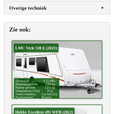
Overige techniek
Zie ook:
LMC Style 530 E (2021)
Adviesprijs:
€ 22.440,-
Maximaal gewicht:
1500 kg
Rijklaar gewicht:
1211 kg
Slaapplaatsen (Vast):
4 (2)
Vast(e) bed(den):
Los bed (2x).
Zitgelegenheid.:
Rondzit.
Hobby Excellent 495 WFB (2022)