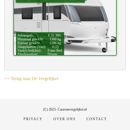
Adviesprijs:
€ 31.300,-
Maximaal gewicht:
1500 kg
Rijklaar gewicht:
1286 kg
Slaapplaatsen (Vast):
4 (2)
Vast(e) bed(den):
Frans Bed.
Zitgelegenheid.:
Dinette.
Bijzonderheden:
Douche.
<< Terug naar De Vergelijker
(C) 2025- Caravanvergelijker.nl
PRIVACY
OVER ONS
CONTACT